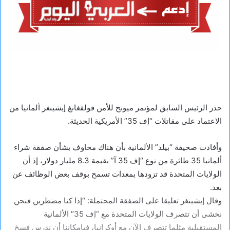
حذر الرئيس السابق لمؤتمر ميونخ للأمن فولفغانغ إيشينغر ألمانيا من
الاعتماد على مقاتلات “إف 35” الأمريكية الحديثة.
وأفادت صحيفة “بيلد” الألمانية بأن هناك مخاوف بشأن صفقة شراء
ألمانيا 35 طائرة من نوع “إف 35 آ” بقيمة 8.3 مليار دولار، إذ أن
الولايات المتحدة قد تزودها بمعدات تسمح بوقف بعض الوظائف عن
بعد.
وقال إيشينغر تعليقا على الصفقة المحتملة: “إذا كنا مضطرين فنحن
نخشى أن تتصرف الولايات المتحدة مع “إف 35″ الألمانية
المستقبلية مثلما تتصرف الآن مع أوكرانيا، فبإمكاننا أن ندرس فسخ