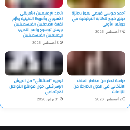
أحمد موسى قريعي يفوز بجائزة
اتحاد الإعلاميين الأفريقي
دينق قوج للكتابة التوثيقية في
الآسيوي وأمريكا اللاتينية يكرّم
دورتها الأولى
نقابة الصحفيين الفلسطينيين
ويعلن توسيع برامج التدريب
7 أغسطس، 2026
للإعلاميين الفلسطينيين
3 أغسطس، 2026
دراسة تحذر من مخاطر العنف
توجيه “استثنائي” من الجيش
الانتخابي في الدول الخارجة من
الإسرائيلي حول مواقع التواصل
النزاعات
الاجتماعي
2 أغسطس، 2026
31 يوليو، 2026