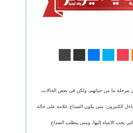
‫Pocket
Odnoklas
سكايب
ماسنجر
مشاركة عبر البريد
طباعة
في مرحلة ما من حياتهم، ولكن في بعض الحالات،
ساءل الكثيرون: متى يكون الصداع علامة على حالة
تي يجب الانتباه إليها، ومتى يتطلب الصداع