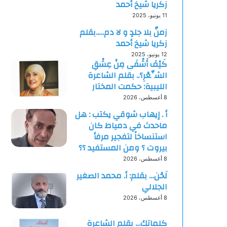
زكريا شيخ أحمد
11 يونيو، 2025
زمنٌ بلا جلدٍ و لا دم…..بقلم
زكريا شيخ أحمد
12 يونيو، 2025
كَيْفَ أَشْفَى مِنْ عِشْقِ
الشِّعْرِ؟.. بقلم الشاعرة
الليبية: حكمت المختار
8 أغسطس، 2026
أ . إيهاب شوقي يكتب : هل
ماحدث في دمياط كان
استنساخاً لتفجير مرفأ
بيروت ؟ ومن المستفيد ؟؟
8 أغسطس، 2026
لَحْن… بقلم: أ. محمد الصغير
الجلالي
8 أغسطس، 2026
كلماتك… بقلم الشاعرة