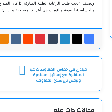
ويضيف: “يجب طلب الرعاية الطبية الطارئة إذا كان الصداع 
والحساسية للضوء، والنوبات هي أعراض مصاحبة يجب أن تد
فيسبوك
‫X
لينكدإن
بينتيريست
sniki
قيادي
مص
قيادي في حماس: المفاوضات غير
في
ال
المباشرة مع إسرائيل مستمرة
حماس:
تو
ونرفض نزع سلاح المقاومة
المفاوضات
ضر
غير
لت
المباشرة
"ا
مع
با
إسرائيل
مقالات ذات صلة
مستمرة