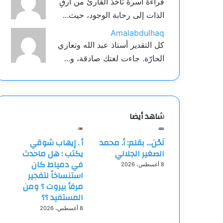
قراءةٌ آسرةٌ تأخذ القارئ من أرقِ
الذات إلى رحابة الوجود، حيث...
Amalabdulhaq
كل التقدير أستاذ عبد الله وتعازي
الحارّة. جاءت لغتك صادقة، و...
شاهد أيضا
لَحْن… بقلم: أ. محمد
أ . إيهاب شوقي
الصغير الجلالي
يكتب : هل ماحدث
في دمياط كان
8 أغسطس، 2026
استنساخاً لتفجير
مرفأ بيروت ؟ ومن
المستفيد ؟؟
8 أغسطس، 2026