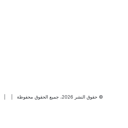
© حقوق النشر 2026، جميع الحقوق محفوظة |
|
فيسبوك
‫X
لينكدإن
‫YouTube
انستقرام