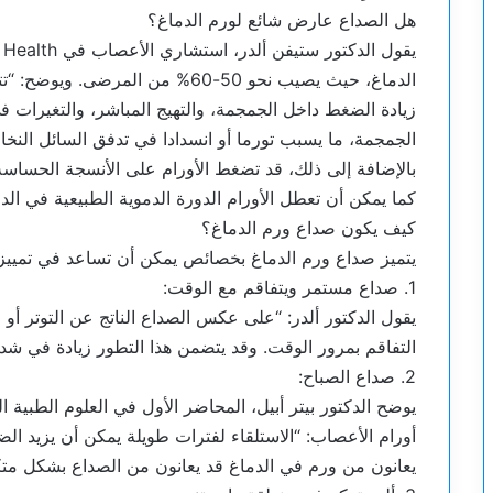
هل الصداع عارض شائع لورم الدماغ؟
الدماغ، حيث يصيب نحو 50-60% من الم
زيادة الضغط داخل الجمجمة، والتهيج المباشر، والتغيرات 
الجمجمة، ما يسبب تورما أو انسدادا في تدفق السائل النخا
بالإضافة إلى ذلك، قد تضغط الأورام على الأنسجة الحساسة 
كما يمكن أن تعطل الأورام الدورة الدموية الطبيعية في ال
كيف يكون صداع ورم الدماغ؟
يتميز صداع ورم الدماغ بخصائص يمكن أن تساعد في تمييزه،
1. صداع مستمر ويتفاقم مع الوقت:
يقول الدكتور ألدر: “على عكس الصداع الناتج عن التوتر أو
التفاقم بمرور الوقت. وقد يتضمن هذا التطور زيادة في شدة ا
2. صداع الصباح:
يوضح الدكتور بيتر أبيل، المحاضر الأول في العلوم الطبية
أورام الأعصاب: “الاستلقاء لفترات طويلة يمكن أن يزيد ال
يعانون من ورم في الدماغ قد يعانون من الصداع بشكل متكر