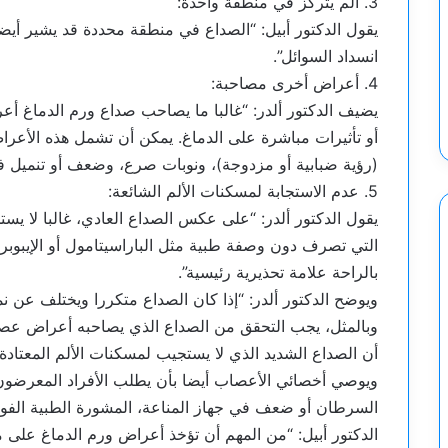
3. ألم يتركز في منطقة واحدة:
يقول الدكتور أبيل: “الصداع في منطقة محددة قد يشير أيض
انسداد السوائل”.
4. أعراض أخرى مصاحبة:
يضيف الدكتور ألدر: “غالبا ما يصاحب صداع ورم الدماغ أ
أو تأثيرات مباشرة على الدماغ. يمكن أن تشمل هذه الأعراض 
(رؤية ضبابية أو مزدوجة)، ونوبات صرع، وضعف أو تنميل ف
5. عدم الاستجابة لمسكنات الألم الشائعة:
يقول الدكتور ألدر: “على عكس الصداع العادي، غالبا لا ي
التي تصرف دون وصفة طبية مثل الباراسيتامول أو الإيبوبر
بالراحة علامة تحذيرية رئيسية”.
ويوضح الدكتور ألدر: “إذا كان الصداع متكررا ويختلف عن ن
وبالمثل، يجب التحقق من الصداع الذي يصاحبه أعراض عصبية
أن الصداع الشديد الذي لا يستجيب لمسكنات الألم المعتادة 
ويوصي أخصائي الأعصاب أيضا بأن يطلب الأفراد المعرضون ل
السرطان أو ضعف في جهاز المناعة، المشورة الطبية الفورية
الدكتور أبيل: “من المهم أن تؤخذ أعراض ورم الدماغ على م