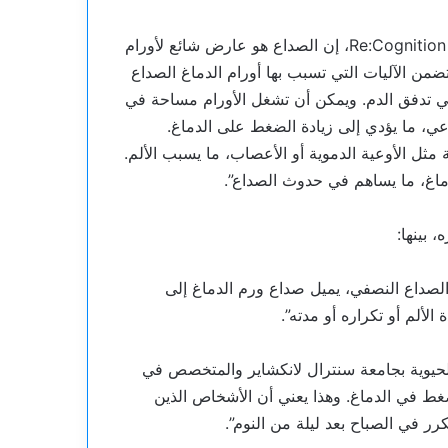
يقول الدكتور ستيفن ألدر، استشاري الأعصاب في Re:Cognition Health، إن الصداع هو عارض شائع لأورام
رضى. ويوضح: “تتضمن الآليات التي تسبب بها أورام الدماغ الصداع
في تدفق الدم. ويمكن أن تشغل الأورام مساحة في
عي، ما يؤدي إلى زيادة الضغط على الدماغ.
مثل الأوعية الدموية أو الأعصاب، ما يسبب الألم.
دماغ، ما يساهم في حدوث الصداع”.
 بينها:
 الصداع النصفي، يميل صداع ورم الدماغ إلى
لألم أو تكراره أو مدته”.
 الحيوية بجامعة سنترال لانكشاير والمتخصص في
ضغط في الدماغ. وهذا يعني أن الأشخاص الذين
ر في الصباح بعد ليلة من النوم”.