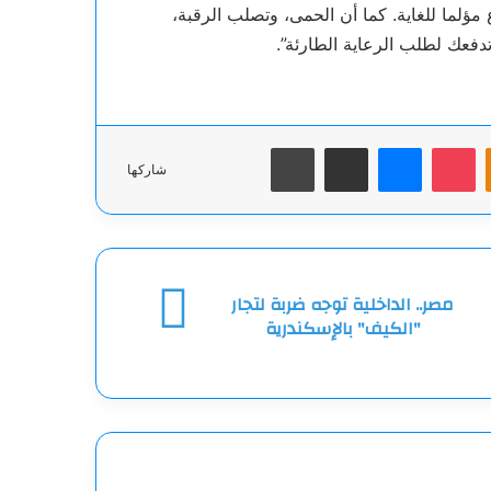
مؤلما للغاية. كما أن الحمى، وتصلب الرقبة،
فعك لطلب الرعاية الطارئة”.
‫Pocket
Odnoklas
ماسنجر
مشاركة عبر البريد
طباعة
شاركها
ر..
مصر.. الداخلية توجه ضربة لتجار
داخلية
"الكيف" بالإسكندرية
جه
بة
جار
لكيف"
لإسكندرية