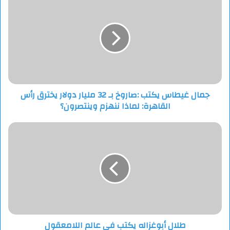
غيطاس
يكتب
:صاروخ
بـ
32
مليار
دولار
يخترق
جمال غيطاس يكتب :صاروخ بـ 32 مليار دولار يخترق رأس
رأس
القاهرة: لماذا ننهزم وينتصرون؟
القاهرة:
لماذا
ننهزم
طلال
وينتصرون؟
أبوغزاله
يكتب
في
عالم
اللامعقول
طلال أبوغزاله يكتب في عالم اللامعقول