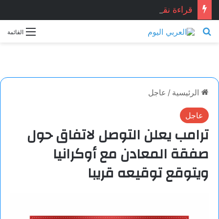
قراءة نقدية في قصيدة: “العِشْقُ قصّةُ نِهَايَة… حين تصبح القصيدة أكثر علمانية ومصداقيّة”.. للشاعر المصري المبدع: أشرف ياسين شبانه.. بقلم الأديبة: نجاح الدروبي
بحث عن
القائمة
الرئيسية
/
عاجل
عاجل
ترامب يعلن التوصل لاتفاق حول
صفقة المعادن مع أوكرانيا
ويتوقع توقيعه قريبا