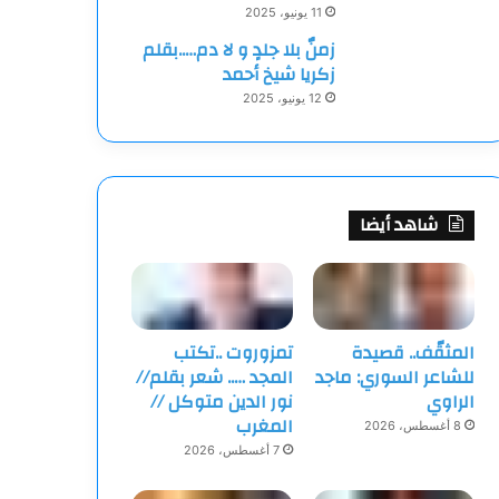
11 يونيو، 2025
زمنٌ بلا جلدٍ و لا دم…..بقلم
زكريا شيخ أحمد
12 يونيو، 2025
شاهد أيضا
المثقّف.. قصيدة
تمزوروت ..تكتب
للشاعر السوري: ماجد
المجد ….. شعر بقلم//
الراوي
نور الدين متوكل //
المغرب
8 أغسطس، 2026
7 أغسطس، 2026