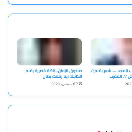
ب المجد ….. شعر بقلم//
صندوق الزمان.. قصّة قصيرة بقلم
كل // المغرب
الكاتبة: ريم رفعت بطال
7 أغسطس، 2026