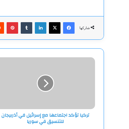
فيسبوك
‫X
لينكدإن
بينت
شاركها
تركيا
تؤكد
اجتماعها
مع
إسرائيل
في
أذربيجان
للتنسيق
في
تركيا تؤكد اجتماعها مع إسرائيل في أذربيجان
سوريا
للتنسيق في سوريا