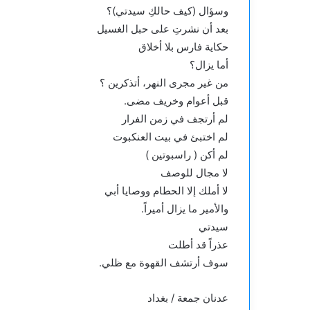
وسؤال (كيف حالكِ سيدتي)؟
بعد أن نشرتِ على حبل الغسيل
حكاية فارس بلا أخلاق
أما يزال؟
من غير مجرى النهر، أتذكرين ؟
قبل أعوام وخريف مضى.
لم أرتجف في زمن الفرار
لم اختبئ في بيت العنكبوت
لم أكن ( راسبوتين )
لا مجال للوصف
لا أملك إلا الحطام ووصايا أبي
والأمير ما يزال أميراً.
سيدتي
عذراً قد أطلت
سوف أرتشف القهوة مع ظلي.
عدنان جمعة / بغداد