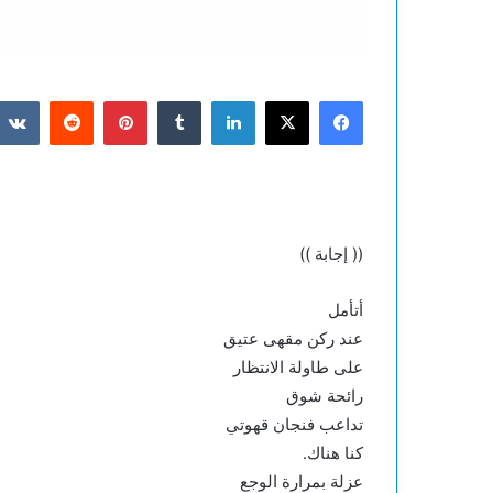
فيسبوك
‫X
لينكدإن
بينتيريست
(( إجابة ))
أتأمل
عند ركن مقهى عتيق
على طاولة الانتظار
رائحة شوق
تداعب فنجان قهوتي
كنا هناك.
عزلة بمرارة الوجع