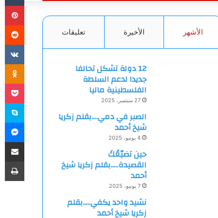
بي
الأشهر
الأخيرة
تعليقات
ki
12 دولة تشكل تحالفا
جديدا لدعم السلطة
et
الفلسطينية ماليا
27 سبتمبر، 2025
سك
الصبر في دمي….بقلم زكريا
ما
شيخ أحمد
4 يونيو، 2025
مشاركة
حين تضيّعُكَ
طب
القصيدة…..بقلم زكريا شيخ
أحمد
7 يونيو، 2025
نشيد واحد يكفي…..بقلم
زكريا شيخ أحمد