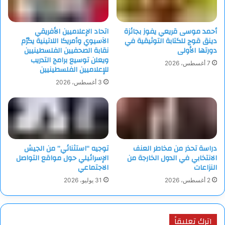
أحمد موسى قريعي يفوز بجائزة
اتحاد الإعلاميين الأفريقي
دينق قوج للكتابة التوثيقية في
الآسيوي وأمريكا اللاتينية يكرّم
دورتها الأولى
نقابة الصحفيين الفلسطينيين
ويعلن توسيع برامج التدريب
7 أغسطس، 2026
للإعلاميين الفلسطينيين
3 أغسطس، 2026
دراسة تحذر من مخاطر العنف
توجيه “استثنائي” من الجيش
الانتخابي في الدول الخارجة من
الإسرائيلي حول مواقع التواصل
النزاعات
الاجتماعي
2 أغسطس، 2026
31 يوليو، 2026
اترك تعليقاً