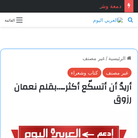
دمعة وشمعة.. بقلم الشاعر التونسي: الحبيب المبروك الزيطاري
بحث عن
القائمة
الرئيسية
/
غير مصنف
غير مصنف
كتاب وشعراء
أريدُ أن أتسكّع أكثر…..بقلم نعمان
رزوق