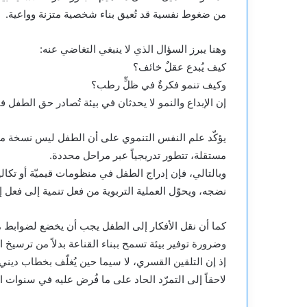
من ضغوط نفسية قد تُعيق بناء شخصية متزنة وواعية.
وهنا يبرز السؤال الذي لا ينبغي التغاضي عنه:
كيف يُبدع عقلٌ خائف؟
وكيف تنمو فكرةٌ في ظلٍّ رطب؟
إن الإبداع والنمو لا يحدثان في بيئة تُصادر حق الطفل
يؤكّد علم النفس التنموي على أن الطفل ليس نسخة مص
مستقلة، تتطور تدريجياً عبر مراحل محددة.
وبالتالي، فإن إدراج الطفل في منظومات قيميّة أو تكال
نضجه، ويحوّل العملية التربوية من فعل تنمية إلى فعل 
كما أن نقل الأفكار إلى الطفل يجب أن يخضع لضوابط م
وضرورة توفير بيئة تسمح ببناء القناعة بدلاً من ترسيخ ا
إذ إن التلقين القسري، لا سيما حين يُغلّف بخطاب ديني أو 
لاحقاً إلى التمرّد الحاد على ما فُرض عليه في سنوات ا