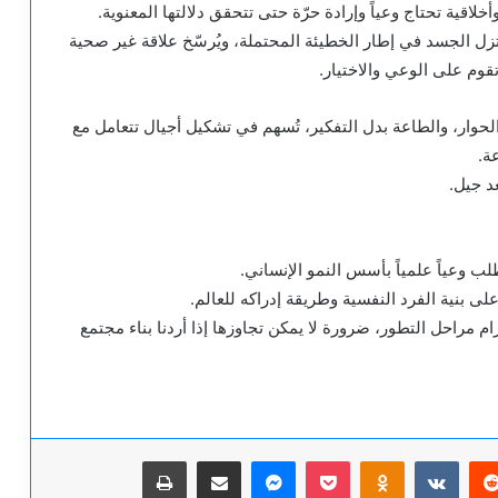
قية تحتاج وعياً وإرادة حرّة حتى تتحقق دلالتها المعنوية.
ختزل الجسد في إطار الخطيئة المحتملة، ويُرسّخ علاقة غير صحية
قوم على الوعي والاختيار.
الحوار، والطاعة بدل التفكير، تُسهم في تشكيل أجيال تتعامل مع
ة.
د جيل.
ب وعياً علمياً بأسس النمو الإنساني.
لى بنية الفرد النفسية وطريقة إدراكه للعالم.
رام مراحل التطور، ضرورة لا يمكن تجاوزها إذا أردنا بناء مجتمع
يريست
‫Pocket
Odnoklassniki
ماسنجر
مشاركة عبر البريد
طباعة