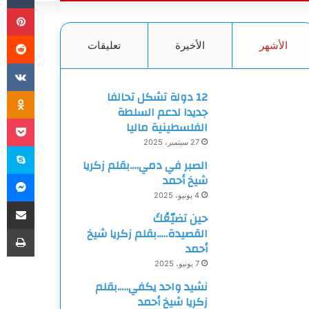
بي
الأشهر
الأخيرة
تعليقات
ki
12 دولة تشكل تحالفا
جديدا لدعم السلطة
et
الفلسطينية ماليا
27 سبتمبر، 2025
سك
الصبر في دمي….بقلم زكريا
ما
شيخ أحمد
4 يونيو، 2025
مشاركة
حين تضيّعُكَ
طب
القصيدة…..بقلم زكريا شيخ
أحمد
7 يونيو، 2025
نشيد واحد يكفي…..بقلم
زكريا شيخ أحمد