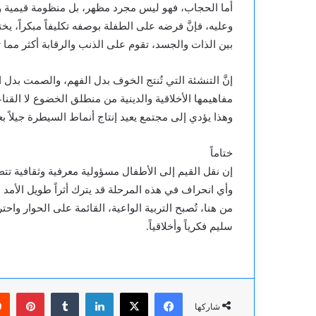
أما الحجاب، فهو ليس مجرد مظهر، بل منظومة قيمية وأخلا
وعليه، فإنَّ فرضه على الطفلة بوصفه تكليفاً مبكراً، ي
بين الذات والجسد، تقوم على الذنب والرقابة أكثر مما ت
إنَّ التنشئة التي تُنتج الخوف بدل الفهم، والصمت بدل 
مفاهيمها الأخلاقية والدينية من منطلق الخضوع لا القناع
وهذا يؤدي إلى مجتمع يعيد إنتاج أنماط السيطرة جيلاً بع
ختاماً
إن نقل القيم إلى الأطفال مسؤولية معرفية وثقافية تتطل
وأي انحراف في هذه المرحلة قد يترك أثراً طويل الأمد ع
من هنا، تُصبح التربية الواعية، القائمة على الحوار واحت
سليم فكرياً وأخلاقياً.
فيسبوك
‫X
لينكدإن
بينت
شاركها