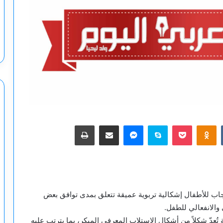
‫Pocket
Odnoklassniki
سكايب
ماسنجر
مشاركة عبر البريد
طباعة
جاب للأطفال إشكالية تربوية عميقة تتعلق بمدى توافق بعض
 والانفعالي للطفل.
تُعدّ شكلاً من أشكال الاستلاب المعرفي المبكر، بما يترتب عليه