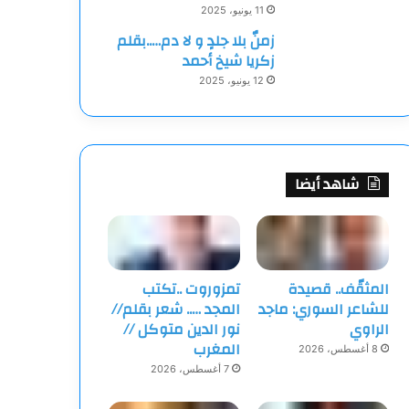
11 يونيو، 2025
زمنٌ بلا جلدٍ و لا دم…..بقلم
زكريا شيخ أحمد
12 يونيو، 2025
شاهد أيضا
المثقّف.. قصيدة
تمزوروت ..تكتب
للشاعر السوري: ماجد
المجد ….. شعر بقلم//
الراوي
نور الدين متوكل //
المغرب
8 أغسطس، 2026
7 أغسطس، 2026