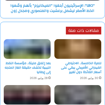
ليشمل
"LBCI": الإسرائيليون أبلغوا "الميكانيزم" بأنهم وسّعوا
برعشيت
الخط الأصفر ليشمل برعشيت والمنصوري ومجدل زون
والمنصوري
ومجدل
زون
مقالات ذات صلة
للمرة الخامسة.. الاحتياطي
بعد إغلاق مليتة.. مؤسسة النفط
الفيدرالي الأمريكي يبقي على
الليبية تكشف حقيقة الغاز المتجه
أسعار الفائدة دون تغيير
إلى إيطاليا
30 يوليو، 2026
28 يوليو، 2026