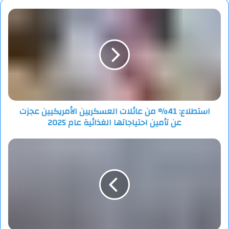
استطلاع:
41%
من
عائلات
العسكريين
الأمريكيين
عجزت
عن
تأمين
استطلاع: 41% من عائلات العسكريين الأمريكيين عجزت
احتياجاتها
عن تأمين احتياجاتها الغذائية عام 2025
الغذائية
عام
2025
"LBCI":
الإسرائيليون
أبلغوا
"الميكانيزم"
بأنهم
وسّعوا
الخط
الأصفر