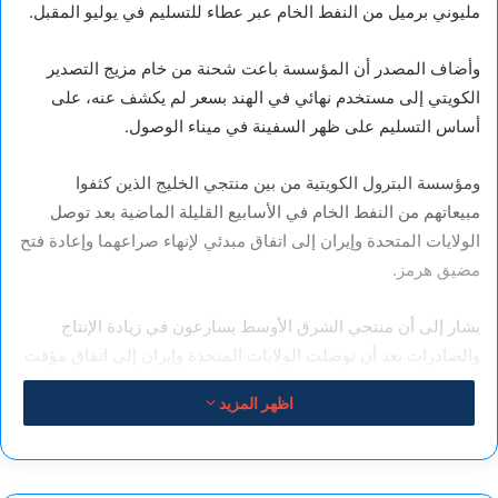
مليوني برميل من النفط ​الخام عبر عطاء ​للتسليم في يوليو المقبل.
وأضاف ⁠المصدر أن المؤسسة ​باعت شحنة من ​خام مزيج التصدير
الكويتي إلى مستخدم نهائي في الهند ​بسعر لم ​يكشف عنه، على
أساس التسليم ‌على ⁠ظهر السفينة في ميناء الوصول.
ومؤسسة البترول الكويتية من بين منتجي ​الخليج ​الذين ⁠كثفوا
مبيعاتهم من النفط الخام ​في الأسابيع القليلة ​الماضية ⁠بعد توصل
الولايات المتحدة وإيران إلى ⁠اتفاق ​مبدئي لإنهاء ​صراعهما وإعادة فتح
مضيق هرمز.
يشار إلى أن منتجي الشرق الأوسط يسارعون في ⁠زيادة ​الإنتاج
والصادرات بعد ​أن توصلت الولايات المتحدة وإيران إلى اتفاق مؤقت ​
لوقف الحرب.
اظهر المزيد