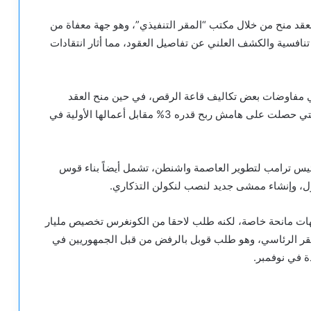
عقد منح من خلال مكتب “المقر التنفيذي”، وهو جهة معفاة من
 تنافسية والكشف العلني عن تفاصيل العقود، مما أثار انتقادات
ي مفاوضات بعض تكاليف قاعة الرقص، في حين منح العقد
لشركة “كلارك كونستراكشن” ومقرها ولاية فرجينيا، والتي حصلت على هامش ربح قدره 3% مقابل أعمالها الأولية في
س ترامب لتطوير العاصمة واشنطن، تشمل أيضاً بناء قوس
هات مانحة خاصة، لكنه طلب لاحقا من الكونغرس تخصيص مليار
لمقر الرئاسي، وهو طلب قوبل بالرفض من قبل الجمهوريين في
 في نوفمبر.