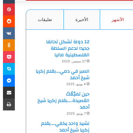
بي
الأشهر
الأخيرة
تعليقات
ki
12 دولة تشكل تحالفا
جديدا لدعم السلطة
et
الفلسطينية ماليا
27 سبتمبر، 2025
سك
الصبر في دمي….بقلم زكريا
ما
شيخ أحمد
4 يونيو، 2025
مشاركة
حين تضيّعُكَ
طب
القصيدة…..بقلم زكريا شيخ
أحمد
7 يونيو، 2025
نشيد واحد يكفي…..بقلم
زكريا شيخ أحمد