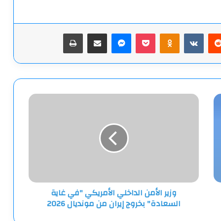
يريست
‫Pocket
Odnoklassniki
ماسنجر
مشاركة عبر البريد
طباعة
وزير
الأمن
الداخلي
الأمريكي
"في
غاية
السعادة"
بخروج
إيران
وزير الأمن الداخلي الأمريكي "في غاية
من
السعادة" بخروج إيران من مونديال 2026
مونديال
2026