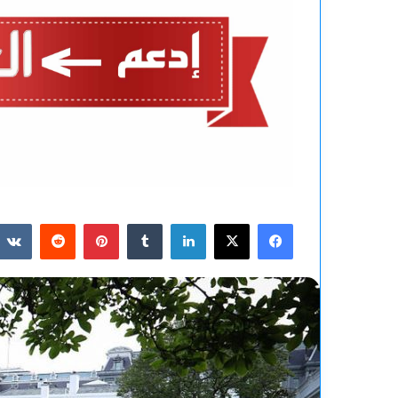
فيسبوك
‫X
لينكدإن
بينتيريست