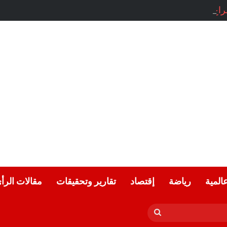
راغ.. بقلم: ناي عمّار
عالمية
رياضة
إقتصاد
تقارير وتحقيقات
مقالات الرأ
بحث