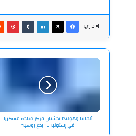
فيسبوك
‫X
لينكدإن
بينت
شاركها
ألمانيا
وهولندا
تدشنان
مركز
قيادة
عسكريا
في
إستونيا
لـ
ألمانيا وهولندا تدشنان مركز قيادة عسكريا
"ردع
في إستونيا لـ "ردع روسيا"
روسيا"