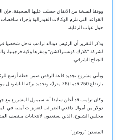
ووفقا لنسخة من الاتفاق حصلت عليها الصحيفة، فإن ال
القواعد التي تلزم الوكالات الفيدرالية بإجراء مناقصات
حول غياب الرقابة.
وذكر التقرير أن الرئيس دونالد ترامب تدخل شخصيا ف
الجناح الشرقي.
ويأتي مشروع تجديد قاعة الرقص ضمن خطة أوسع للرئي
بارتفاع 250 قدما (76 مترا)، وتجديد بركة الناشونال مول، وإنشاء ممشى جديد لنصب لنكولن التذكاري.
وكان ترامب قد أعلن سابقا أنه سيمول المشروع مع ج
دولار من أموال دافعي الضرائب لتعزيزات أمنية في ا
مجلس الشيوخ، الذين يستعدون لانتخابات منتصف المدة
المصدر: “رويترز”