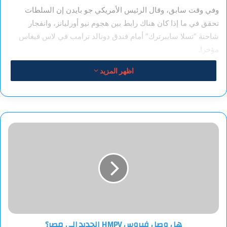
وفي وقت سابق، وقال الرئيس الأمريكي جو بايدن إن السلطات
تحقق في ما إذا كان هناك رابط بين هجوم نيو أورليانز، وانفجار
شاحنة “تسلا سايبرترك” أمام فندق دونالد ترامب في لاس فيغاس
مؤخرا.
اظهر المزيد
من جهته، ذكر المياردير الأمريكي إيلون ماسك في تدوينة أن الانفجار
يبدو أنه عمل إرهابي، مشيرا إلى أنه تم استئجار كل من شاحنة “تسلا
سايبرترك” والقنبلة الانتحارية “F-150” في نيو أورليانز وربما يكون
هناك ارتباط بينهما بطريقة ما.
هل
وصل
فيروس
HMPV
الجديد
إلى
مصر؟
هل وصل فيروس HMPV الجديد إلى مصر؟