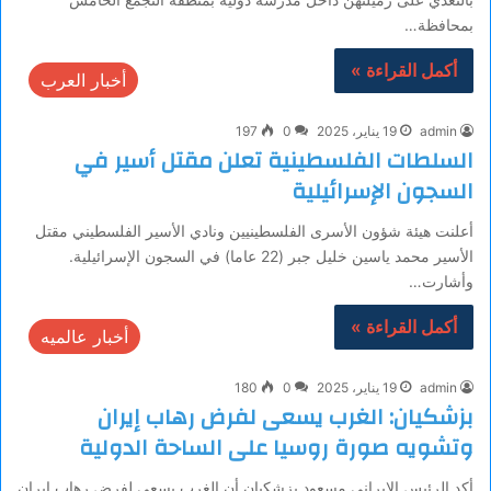
بمحافظة…
أكمل القراءة »
أخبار العرب
admin
19 يناير، 2025
0
197
السلطات الفلسطينية تعلن مقتل أسير في
السجون الإسرائيلية
أعلنت هيئة شؤون الأسرى الفلسطينيين ونادي الأسير الفلسطيني مقتل
الأسير محمد ياسين خليل جبر (22 عاما) في السجون الإسرائيلية.
وأشارت…
أكمل القراءة »
أخبار عالميه
admin
19 يناير، 2025
0
180
بزشكیان: الغرب يسعى لفرض رهاب إيران
وتشويه صورة روسيا على الساحة الدولية
أكد الرئيس الإيراني مسعود بزشكیان أن الغرب يسعى لفرض رهاب إيران