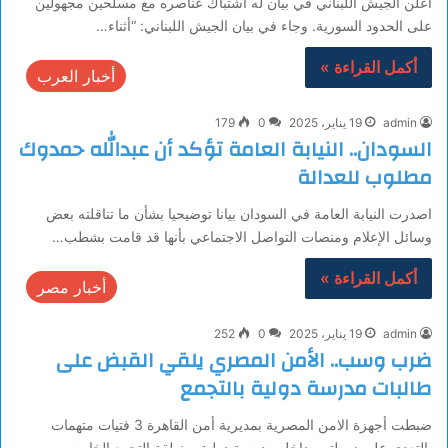
أعلن الجيش اللبناني في بيان له اشتباك عناصره مع مسلحين مجهولين
على الحدود السورية. وجاء في بيان الجيش اللبناني: “أثناء…
أكمل القراءة »
أخبار العرب
admin
19 يناير، 2025
0
179
السودان.. النيابة العامة تؤكد أن عبدالله حمدوك
مطلوب للعدالة
اصدرت النيابة العامة في السودان بيانا توضيحيا بشأن ما تناقلته بعض
وسائل الإعلام ومنصات التواصل الاجتماعي بأنها قد قامت بشطب…
أكمل القراءة »
أخبار مصر
admin
19 يناير، 2025
0
252
ضرب وسب.. الأمن المصري يلقي القبض على
طالبات مدرسة دولية بالتجمع
ضبطت أجهزة الامن المصرية بمديرية أمن القاهرة 3 فتيات متهمات
بالتعدي على زميلتهن داخل مدرسة دولية بمنطقة التجمع الخامس