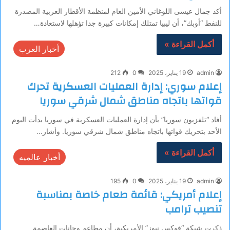
أكد جمال عيسى اللوغاني الأمين العام لمنظمة الأقطار العربية المصدرة
للنفط “أوبك”، أن ليبيا تمتلك إمكانات كبيرة جدا تؤهلها لاستعادة…
أكمل القراءة »
أخبار العرب
admin
19 يناير، 2025
0
212
إعلام سوري: إدارة العمليات العسكرية تحرك
قواتها باتجاه مناطق شمال شرقي سوريا
أفاد “تلفزيون سوريا” بأن إدارة العمليات العسكرية في سوريا بدأت اليوم
الأحد بتحريك قواتها باتجاه مناطق شمال شرقي سوريا. وأشار…
أكمل القراءة »
أخبار عالميه
admin
19 يناير، 2025
0
195
إعلام أمريكي: قائمة طعام خاصة بمناسبة
تنصيب ترامب
ذكرت شبكة “فوكس نيوز” الأمريكية، أن مطاعم وحانات العاصمة