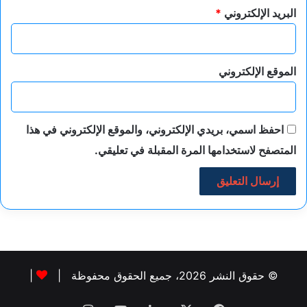
التجارية للتقدم علي التراخيص والاستفادة من التيسيرات
البريد الإلكتروني
*
والتخفيضات المقررة .
وفي ختام الاجتماع، تم الاتفاق على استمرار التنسيق والتعاون فى
إطار الأمانة الفنية للجنة العليا لتراخيص المحال العامة لاستكمال
الموقع الإلكتروني
باقى المقترحات والردود من كافة الوزارات والجهات المعنية بتبسيط
إجراءات التراخيص وتوحيد الاشتراطات على أن يتم عرض التصورات
النهائية خلال الاجتماع القادم للجنة العليا، تمهيدًا لعرضها على السيد
احفظ اسمي، بريدي الإلكتروني، والموقع الإلكتروني في هذا
الدكتور مصطفى مدبولى رئيس مجلس الوزراء للعمل بها وبدء
تنفيذها على مستوى المحافظات.
المتصفح لاستخدامها المرة المقبلة في تعليقي.
© حقوق النشر 2026، جميع الحقوق محفوظة |
|