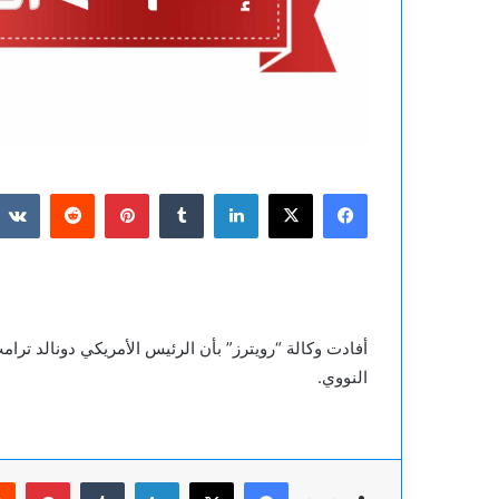
فيسبوك
‫X
لينكدإن
بينتيريست
أفادت وكالة “رويترز” بأن الرئيس الأمريكي دونالد ترا
النووي.
فيسبوك
‫X
لينكدإن
بينت