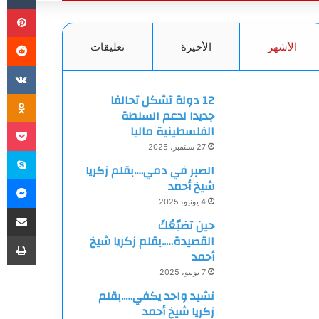
بي
الأشهر
الأخيرة
تعليقات
ki
12 دولة تشكل تحالفا
جديدا لدعم السلطة
et
الفلسطينية ماليا
27 سبتمبر، 2025
سك
الصبر في دمي….بقلم زكريا
ما
شيخ أحمد
4 يونيو، 2025
مشاركة
حين تضيّعُكَ
طب
القصيدة…..بقلم زكريا شيخ
أحمد
7 يونيو، 2025
نشيد واحد يكفي…..بقلم
زكريا شيخ أحمد