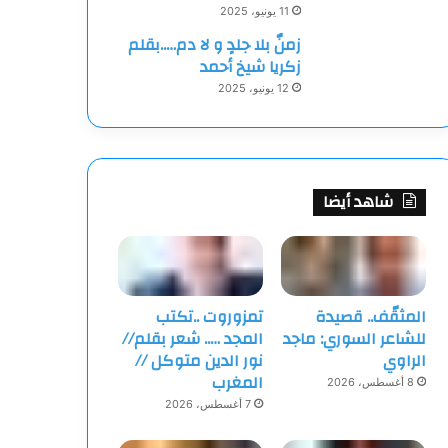
11 يونيو، 2025
زمنٌ بلا جلدٍ و لا دم…..بقلم
زكريا شيخ أحمد
12 يونيو، 2025
شاهد أيضا
المثقّف.. قصيدة
تمزوروت ..تكتب
للشاعر السوري: ماجد
المجد ….. شعر بقلم//
الراوي
نور الدين متوكل //
المغرب
8 أغسطس، 2026
7 أغسطس، 2026