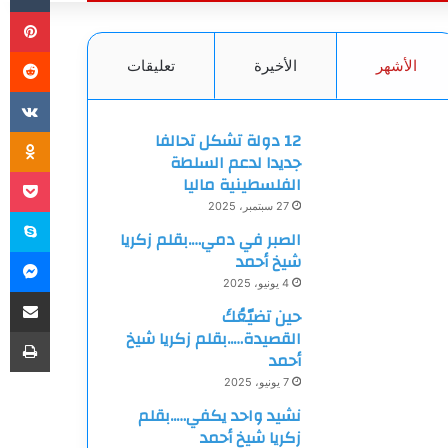
بي
الأشهر
الأخيرة
تعليقات
ki
12 دولة تشكل تحالفا
جديدا لدعم السلطة
et
الفلسطينية ماليا
27 سبتمبر، 2025
سك
الصبر في دمي….بقلم زكريا
ما
شيخ أحمد
4 يونيو، 2025
مشاركة
حين تضيّعُكَ
طب
القصيدة…..بقلم زكريا شيخ
أحمد
7 يونيو، 2025
نشيد واحد يكفي…..بقلم
زكريا شيخ أحمد