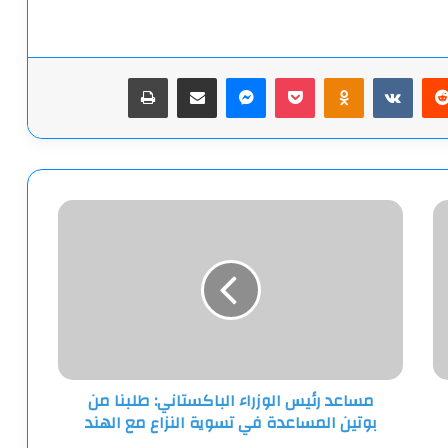
يريست
‫Pocket
Odnoklassniki
ماسنجر
مشاركة عبر البريد
طباعة
مساعد
رئيس
الوزراء
الباكستاني:
طلبنا
من
بوتين
المساعدة
في
مساعد رئيس الوزراء الباكستاني: طلبنا من
تسوية
بوتين المساعدة في تسوية النزاع مع الهند
النزاع
مع