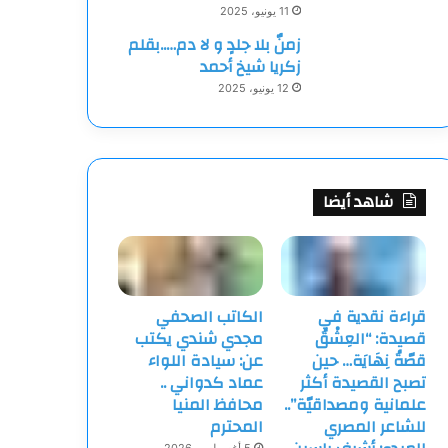
11 يونيو، 2025
زمنٌ بلا جلدٍ و لا دم…..بقلم
زكريا شيخ أحمد
12 يونيو، 2025
شاهد أيضا
قراءة نقدية في
الكاتب الصحفي
قصيدة: “العِشْقُ
مجدي شندي يكتب
قصّةُ نِهَايَة… حين
عن: سيادة اللواء
تصبح القصيدة أكثر
عماد كدواني ..
علمانية ومصداقيّة”..
محافظ المنيا
للشاعر المصري
المحترم