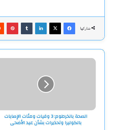
فيسبوك
‫X
لينكدإن
بينت
شاركها
الصحة
بالخرطوم:
3
وفيات
ومئات
الإصابات
بالكوليرا
وتحذيرات
بشأن
الصحة بالخرطوم: 3 وفيات ومئات الإصابات
عيد
بالكوليرا وتحذيرات بشأن عيد الأضحى
الأضحى