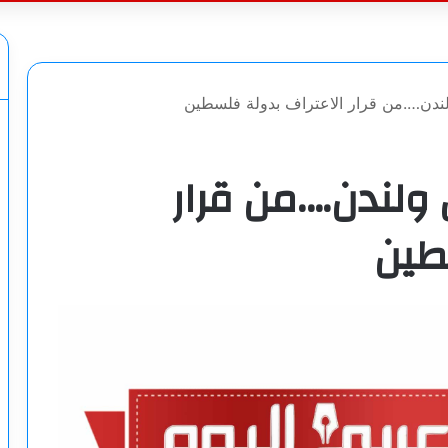
عن
ندن….من قرار الاعتراف بدولة فلسطين
ولندن….من قرار
طين