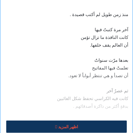
منذ زمن طويل لم أكتب قصيدة .
آخر مرة كتبتُ فيها
كانت النافذة ما تزال تؤمن
أن العالم يقف خلفها.
بعدها مرّت سنواتٌ
تعلمتْ فيها المفاتيح
أن تصدأ و هي تنتظر أبواباً لا تعود.
ثم عصرٌ آخر
كانت فيه الكراسي تحفظ شكل الغائبين
بدقةٍ أكثر من ذاكرة أصدقائهم .
و في زمنٍ لاحق
اظهر المزيد
صار الناس يمشون في الشوارع