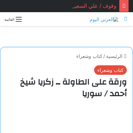
وقوف / علي السعيدي / تونس
بحث عن
القائمة
الرئيسية
/
كتاب وشعراء
كتاب وشعراء
ورقة على الطاولة … زكريا شيخ
أحمد / سوريا