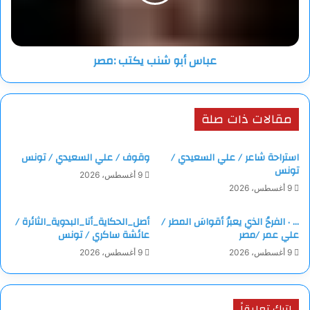
غسلت وجهي
كما يفعل شخص عاد تواً من التاريخ
أو كمن يعود من رحلةٍ طويلة داخل رأسه .
عباس أبو شنب يكتب :مصر
رأيت ورقة على الطاولة
كانت تلك الورقة التي كتبت عليها
قصيدة البارحة.
مقالات ذات صلة
غريب…
استراحة شاعر / علي السعيدي /
وقوف / علي السعيدي / تونس
يبدو أن يوماً واحداً
تونس
9 أغسطس، 2026
في رأسي
9 أغسطس، 2026
يساوي عدة قرون.
… · الفرحُ الذي يعبرُ أقواسَ المطر /
أصل_الحكاية_أنا_البدوية_الثائرة /
علي عمر /مصر
عائشة ساكري / تونس
9 أغسطس، 2026
9 أغسطس، 2026
اترك تعليقاً