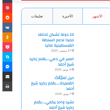
بي
الأشهر
الأخيرة
تعليقات
ki
12 دولة تشكل تحالفا
جديدا لدعم السلطة
et
الفلسطينية ماليا
27 سبتمبر، 2025
سك
الصبر في دمي….بقلم زكريا
ما
شيخ أحمد
4 يونيو، 2025
مشاركة
حين تضيّعُكَ
طب
القصيدة…..بقلم زكريا شيخ
أحمد
7 يونيو، 2025
نشيد واحد يكفي…..بقلم
زكريا شيخ أحمد