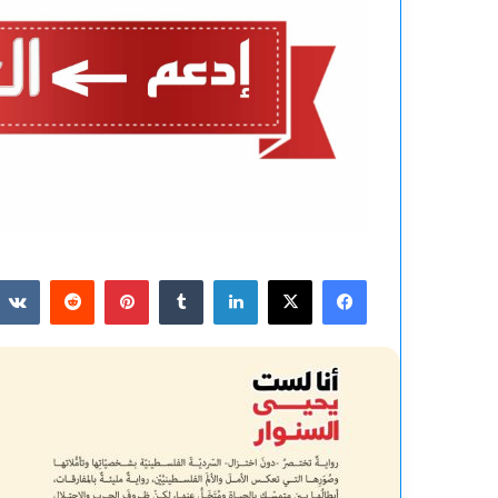
فيسبوك
‫X
لينكدإن
بينتيريست