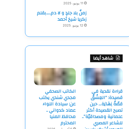
11 يونيو، 2025
زمنٌ بلا جلدٍ و لا دم…..بقلم
زكريا شيخ أحمد
12 يونيو، 2025
شاهد أيضا
قراءة نقدية في
الكاتب الصحفي
قصيدة: “العِشْقُ
مجدي شندي يكتب
قصّةُ نِهَايَة… حين
عن: سيادة اللواء
تصبح القصيدة أكثر
عماد كدواني ..
علمانية ومصداقيّة”..
محافظ المنيا
للشاعر المصري
المحترم