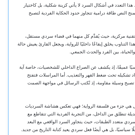
هذا التعدد في أشكال السرد لا يأتي كزينة شكلية، بل كاختيار
يمنح النص طاقة درامية تتجاوز حدود الحكاية الفردية لتصبح
قنية مركزية، حيث يُقدَّم كل منهما في فضاء سردي مستقل،
التناوب يخلق إيقاعًا داخليًا للرواية، ويجعل القارئ يعيش حالة
 والحياة، بين الفرد والحدث الجمعي.
فسيًا عميقًا، إذ يكشف عن الصراع الداخلي للشخصيات، خاصة آية
عاد تشكيله تحت ضغط القهر والتعذيب. أما المراسلات فتفتح
ها تصبح وسيلة مقاومة، إذ تُكتب الرسائل في مواجهة الصمت
 بل هي جزء من فلسفة الرواية؛ فهي تعكس هشاشة السرديات
يلة تنطلق من الداخل، من التجربة الفردية التي تتقاطع مع
ء سردي متعدد الطبقات، حيث يتجاور السرد الواقعي مع البعد
سياسيًا، بل هي أيضًا فعل سردي يعيد كتابة التاريخ من جديد.