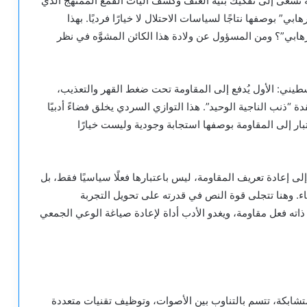
ية تسعى إلى تفكيك بنية العنف وكشف آليات القمع الممنهج الذي
بي” بوصفها نتاجًا لسياسات الاحتلال لا خيارًا فرديًا. بهذا
إرهابي”؟ ومن المسؤول عن ولادة هذا الكائن المشوَّه في نظر
طيني: الأول يُدفع إلى المقاومة تحت ضغط القهر والتعذيب،
ة “ذنب الناجية الوحيد”. هذا التوازي السردي يخلق فضاءً أدبيًا
ار إلى المقاومة بوصفها استجابة وجودية وليست خيارًا
إعادة تعريف المقاومة، ليس باعتبارها فعلًا سياسيًا فقط، بل
بقاء. وهنا تتجلى قوة النص في قدرته على تحويل التجربة
 ذاته فعل مقاومة، ويغدو الأدب أداة لإعادة صياغة الوعي الجمعي
تشابكة، تتسم بالتناوب بين الأصوات، وتوظيف تقنيات متعددة