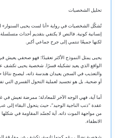
تحليل الشخصيات
تُشكّل الشخصيات في رواية «أنا لست يحيى السنوار» البن
إنسانية كونية. فالنص لا يكتفي بتقديم أحداث متسلسلة،
لكنها جميعًا تنتمي إلى جرح جماعي أكبر.
يحيى يمثل النموذج الأكثر تعقيدًا؛ فهو صحفي يعيش 
الواقع الذي يعيد تشكيله قسرًا. شخصية يحيى تكشف عن 
والتعذيب في السجن يعيدان هندسة ذاته، ليصبح نتاجًا حيً
أو ضحية، بل هو تجسيد لعملية التحول القسري التي تفر
أما آية، فهي الوجه الآخر للمعادلة؛ ممرضة تعيش في 
عقدة “ذنب الناجية الوحيد”، حيث يتحول البقاء إلى عب
من مواجهة الموت ذاته. آية تُجسّد المقاومة في شكلها 
الانطفاء.
شخصية نضال، رغم كونها ثانوية، تكشف عن مفارقة البط