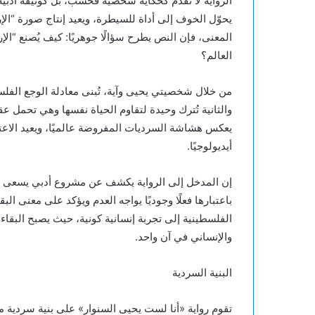
الرواية لا تُقدَّم كحكاية شخصية فحسب، بل كوثيقة أدب
يحوّل الخوف إلى أداة للسيطرة، ويعيد إنتاج صورة “الإرها
المعنى، فإن النص يطرح سؤالًا جوهريًا: كيف يُصنع “ال
العالم؟
من خلال شخصيتي يحيى وآية، تُبنى معادلة الوجع الفلس
والثانية تُترك وحيدة لتقاوم الحياة نفسها وهي تحمل عقد
يعكس هشاشة السرديات المفروضة عالميًا، ويعيد الاعتب
أيديولوجيًا.
إن المدخل إلى الرواية يكشف عن مشروع أدبي يسعى إلى 
باعتبارها فعلًا وجوديًا يواجه العدم ويؤكد على معنى ال
الفلسطينية إلى تجربة إنسانية كونية، حيث يصبح البقاء
والإنساني في آن واحد.
البنية السردية
تقوم رواية «أنا لست يحيى السنوار» على بنية سردية م