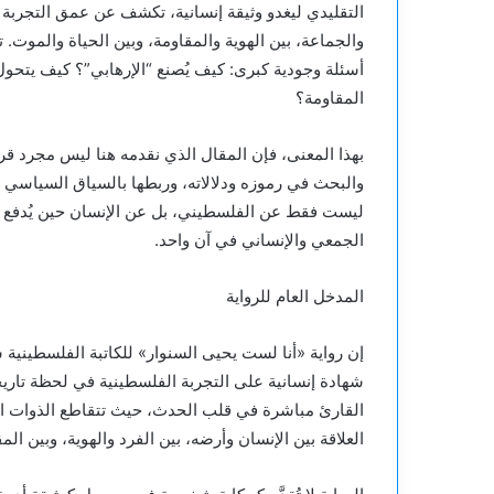
التقليدي ليغدو وثيقة إنسانية، تكشف عن عمق التجربة ا
والجماعة، بين الهوية والمقاومة، وبين الحياة والموت. ت
أسئلة وجودية كبرى: كيف يُصنع “الإرهابي”؟ كيف يتحول 
المقاومة؟
بهذا المعنى، فإن المقال الذي نقدمه هنا ليس مجرد قرا
والبحث في رموزه ودلالاته، وربطها بالسياق السياسي وال
ليست فقط عن الفلسطيني، بل عن الإنسان حين يُدفع إلى
الجمعي والإنساني في آن واحد.
المدخل العام للرواية
إن رواية «أنا لست يحيى السنوار» للكاتبة الفلسطينية سم
شهادة إنسانية على التجربة الفلسطينية في لحظة تاريخ
القارئ مباشرة في قلب الحدث، حيث تتقاطع الذوات ال
العلاقة بين الإنسان وأرضه، بين الفرد والهوية، وبين المق