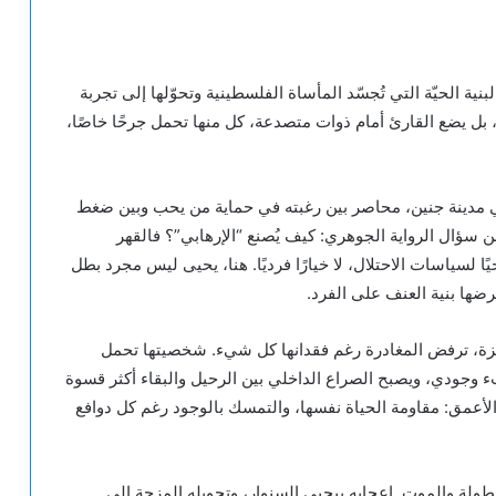
ية الحيّة التي تُجسّد المأساة الفلسطينية وتحوّلها إلى تجربة
 بل يضع القارئ أمام ذوات متصدعة، كل منها تحمل جرحًا خاصًا،
في مدينة جنين، محاصر بين رغبته في حماية من يحب وبين ضغط
سؤال الرواية الجوهري: كيف يُصنع “الإرهابي”؟ فالقهر
ا لسياسات الاحتلال، لا خيارًا فرديًا. هنا، يحيى ليس مجرد بطل
ضها بنية العنف على الفرد.
غزة، ترفض المغادرة رغم فقدانها كل شيء. شخصيتها تحمل
ء وجودي، ويصبح الصراع الداخلي بين الرحيل والبقاء أكثر قسوة
الأعمق: مقاومة الحياة نفسها، والتمسك بالوجود رغم كل دوافع
ولة والموت. إعجابه بيحيى السنوار، وتحويله المزحة إلى