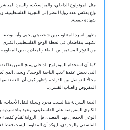
مثل المونولوج الداخلي، والمراسلات، والسرد المباشر. 
واعٍ يعكس تعدد زوايا النظر إلى التجربة الفلسطينية، و
شهادة جمعية.
يظهر السرد المتناوب بين شخصيتي يحيى وآية بوصفه ت
لكنهما يتقاطعان في لحظة الوجع الفلسطيني الكبرى. هذا 
من التوتر المستمر بين البقاء والمغادرة، بين المقاومة
كما أن استخدام المونولوج الداخلي يمنح النص بعدًا ن
التي تعيش عقدة “ذنب الناجية الوحيد”، ويحيى الذي يُ
مجالًا للتواصل بين الذوات، وتُظهر كيف أن اللغة نفس
المفروض والغياب القسري.
البنية السردية هنا ليست مجرد وسيلة لنقل الأحداث،
الكبرى المفروضة على الفلسطيني، وتعيد بناء سردية بد
الوعي الجمعي. بهذا المعنى، فإن الرواية تُقدَّم كفضا
الفلسفي والوجودي، ليؤكد أن المقاومة ليست فقط فعلًا 