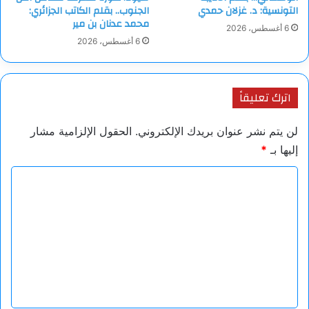
في سبيل الجرحِ الدفينْ
التونسية: د. غزلان حمدي
الجنوب.. بقلم الكاتب الجزائري:
محمد عدنان بن مير
أو في سبيل الأمل الذي لا يجابهُ
6 أغسطس، 2026
محن الحياة الضائعةْ
6 أغسطس، 2026
متذكرا وقتا مريراً
انفلتَ من عقالهْ
اترك تعليقاً
لن يتم نشر عنوان بريدك الإلكتروني.
الحقول الإلزامية مشار
إليها بـ
*
ا
ل
ت
ع
ل
ي
ق