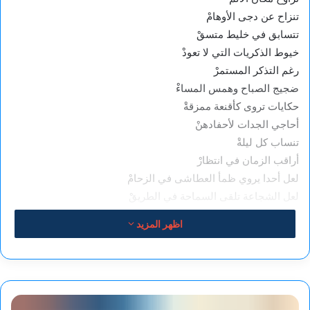
تنزاح عن دجى الأوهامْ
تتسابق في خليط متسقْ
خيوط الذكريات التي لا تعودْ
رغم التذكر المستمرْ
ضجيج الصباح وهمس المساءْ
حكايات تروى كأقنعة ممزقةْ
أحاجي الجدات لأحفادهنْ
تنساب كل ليلةْ
أراقب الزمان في انتظارْ
لعل أحدا يروي ظمأ العطاشى في الزحامْ
لعل الشجاعة تلقى السماحة في الطريقْ
يمضيان معا نحو النجاةْ
اظهر المزيد
يقطعان نهر الزمرد والحريرْ
يقطفان زهور المودةْ
يزرعانها بين الدروبْ
فتنمو من جديدْ
حسن
يا له من وقت مضَى