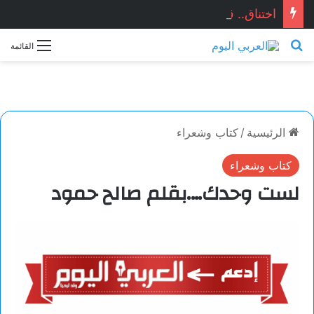
اختناق.. قصَّة قصيرة جدَّاً بقلم الكاتب: حسن لختام
بحث عن
القائمة
الرئيسية
/
كتاب وشعراء
كتاب وشعراء
لست وحدك….بقلم صالح حمود