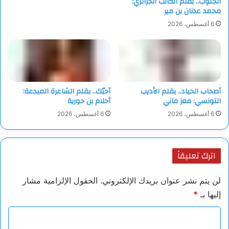
الجنوب.. بقلم الكاتب الجزائري:
محمد عدنان بن مير
*****
6 أغسطس، 2026
‏لست وحدك
ينزف الوقت
خيالا ازرقا
كعينيها في فجاج النهر
كانتظارك لاقتطاف قبلة
أصحاب الحياد.. بقلم الأديب
أحبّك.. بقلم الشاعرة المبدعة:
تلويها انصهارا
التونسي: معز ماني
أحلام بن حورية
عابرا للحزن
6 أغسطس، 2026
6 أغسطس، 2026
في كبد السفر
اترك تعليقاً
لن يتم نشر عنوان بريدك الإلكتروني.
الحقول الإلزامية مشار
إليها بـ
*
ا