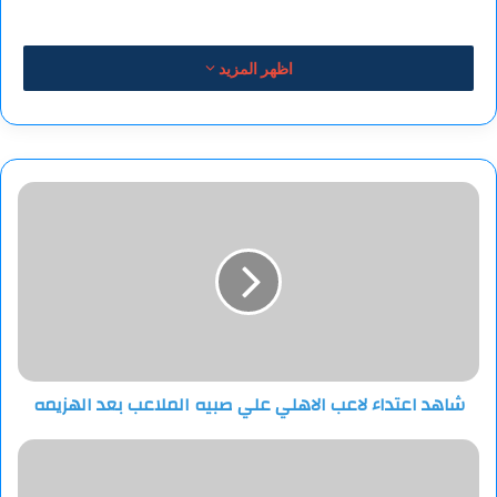
‏كان وحدك
اظهر المزيد
يعشق الموت المؤجل
إلى أجلِ اللقاء
ثم يحيا في يقين الدرس
درسا نديا
شاهد
وعناقا أبديا
اعتداء
للحقيقة والحبيبة
لاعب
ولا يرى سوى يداك تضمدان
الاهلي
جرح الخيول الشاردات كالقوافي
علي
صبيه
والأسنة.
الملاعب
سوى يداك
بعد
سوى يداك
الهزيمه
شاهد اعتداء لاعب الاهلي علي صبيه الملاعب بعد الهزيمه
*****
مصر..
‏كنت وحدك
العثور
القصائد مثخنات
على