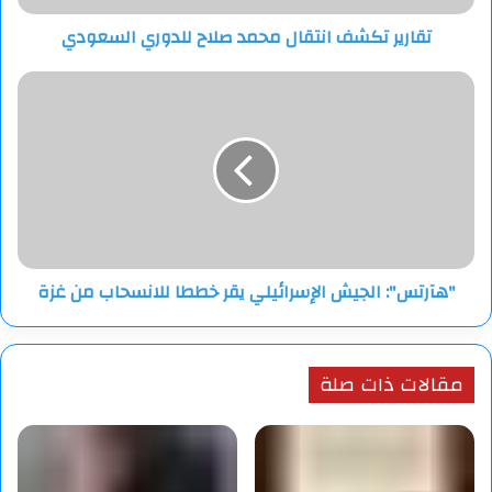
تقارير تكشف انتقال محمد صلاح للدوري السعودي
"هآرتس":
الجيش
الإسرائيلي
يقر
خططا
للانسحاب
من
غزة
"هآرتس": الجيش الإسرائيلي يقر خططا للانسحاب من غزة
مقالات ذات صلة