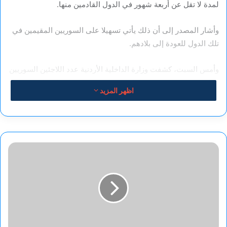
لمدة لا تقل عن أربعة شهور في الدول القادمين منها‏.
وأشار المصدر إلى أن ذلك يأتي تسهيلا على السوريين المقيمين في
تلك الدول للعودة إلى بلادهم.
وأمس السبت، كشفت وزارة الداخلية الأردنية عدد اللاجئين السوريين
العائدين إلى وطنهم من داخل وخارج المخيمات في المملكة.
اظهر المزيد
وقالت الوزارة “بلغ عدد اللاجئين السوريين المغادرين من داخل
المخيمات في الأردن إلى سوريا 1053 لاجئا بمغادرة طوعية”.
تقارير
وأشارت الوزارة إلى أن عدد المغادرين من اللاجئين السوريين من
تكشف
خارج المخيمات بلغ 10262 لاجئا، فيما بلغ العدد الكلي للمغادرين من
انتقال
اللاجئين السوريين عبر مركز حدود جابر 11315 لاجئا.
محمد
صلاح
ووصل العدد الكلي للمغادرين السوريين من اللاجئين وغير اللاجئين
للدوري
السعودي
عبر معبر جابر إلى 52406 منهم سوريون قادمون من دول أخرى.