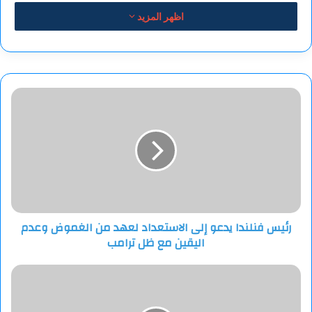
اظهر المزيد
رئيس
فنلندا
يدعو
إلى
الاستعداد
لعهد
من
الغموض
وعدم
رئيس فنلندا يدعو إلى الاستعداد لعهد من الغموض وعدم
اليقين
اليقين مع ظل ترامب
مع
ظل
ترامب
شولتس:
سنواصل
دعم