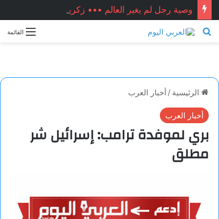
وصية رجل لم يغير العالم ••• زكريا شيخ أحمد / سوريا
بحث عن
القائمة
الرئيسية
/
أخبار العرب
أخبار العرب
بري لموفدة ترامب: إسرائيل شر
مطلق