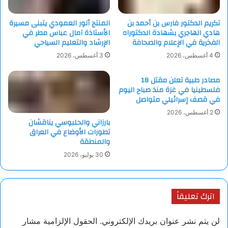
الإجراءات وعدالة التوزيع”.
تكريم الدكتور فارس بن أحمد بن
المنتج أنور العمودي يتبنى مسيرة
وربط المرسوم القرار بالسعي لتعزيز مكانة فلسطين دوليًا، وجاء في
هادي الهاجري بشهادة الدكتوراه
الأستاذة آمال عباس مطر في
المرسوم أن القرار “يأتي في إطار تعزيز المركز القانوني لدولة
الفخرية في الإعلام والصحافة
الإرشاد والتعليم السياحي
فلسطين في الأمم المتحدة والمؤسسات الدولية، والحصول على
4 أغسطس، 2026
3 أغسطس، 2026
المزيد من الاعترافات الدولية”.
مصادر طبية تعلن مقتل 18
فلسطينيا في غزة منذ صباح اليوم
كما أشار إلى أن “المؤسسة ستسعى لتجنيد الموارد المالية
في قصف إسرائيلي متواصل
لمساعدة الأسر الفقيرة، خاصة في ظل التصاعد الكبير في أعداد
2 أغسطس، 2026
العائلات المحتاجة بسبب الحرب في غزة والضفة الغربية”.
بارزاني والحلبوسي يناقشان
تطورات الأوضاع في العراق
والمنطقة
وأضاف المرسوم أن الهدف هو “استعادة برامج المساعدات الدولية
30 يوليو، 2026
التي توقفت في السنوات الماضية، وفك الحصار المالي المفروض
من قبل إسرائيل، ووقف الاستقطاعات غير المشروعة من أموال
الضرائب الفلسطينية، التي بلغت مليارات الشواقل”.
اترك تعليقاً
ونقل موقع “واللا” عن مصدر فلسطيني رفيع (لم يسمه) أن السلطة
لن يتم نشر عنوان بريدك الإلكتروني.
الحقول الإلزامية مشار
الفلسطينية أبلغت مسبقا إدارة الرئيس الأمريكي دونالد ترامب،