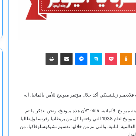
‫Pocket
Odnoklassniki
سكايب
ماسنجر
مشاركة عبر البريد
طباعة
لاديمير زيلينسكي أكد خلال مؤتمر ميونيخ للأمن بألمانيا، أنه
يونيخ الألمانية، قائلا: “لأن هذه ميونيخ، ونحن نتذكر ما تم
التوقيع عليه هنا.. لن أكرر ذلك”، في إشارة إلى اتفاقية ميونيخ لعام 1938 التي وقعتها كل من بريطانيا وفرنسا وإيطاليا
 العالمية الثانية، والتي تم من خلالها تقسيم تشيكوسلوفاكيا، من
ندا.