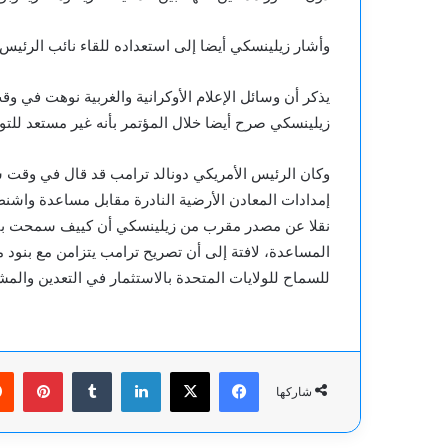
وأشار زيلينسكي أيضا إلى استعداده للقاء نائب الرئي
يذكر أن وسائل الإعلام الأوكرانية والغربية نوهت في و
زيلينسكي صرح أيضا خلال المؤتمر بأنه غير مستعد للتو
وكان الرئيس الأمريكي دونالد ترامب قد قال في وقت سا
إمدادات المعادن الأرضية النادرة مقابل مساعدة واشنط
نقلا عن مصدر مقرب من زيلينسكي أن كييف سمحت بنقل ا
المساعدة، لافتة إلى أن تصريح ترامب يتزامن مع بنود م
للسماح للولايات المتحدة بالاستثمار في التعدين والمشا
فيسبوك
‫X
لينكدإن
بينت
شاركها