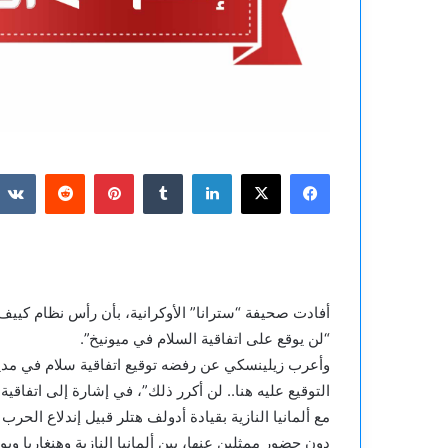
فيسبوك
‫X
لينكدإن
بينتيريست
أفادت صحيفة “سترانا” الأوكرانية، بأن رأس نظام كييف ف
“لن يوقع على اتفاقية السلام في ميونيخ”.
وأعرب زيلينسكي عن رفضه توقيع اتفاقية سلام في مدينة م
مع ألمانيا النازية بقيادة أدولف هتلر قبيل إندلاع الحرب
دون حضور ممثلين عنها، بين ألمانيا النازية وهنغاريا وبول