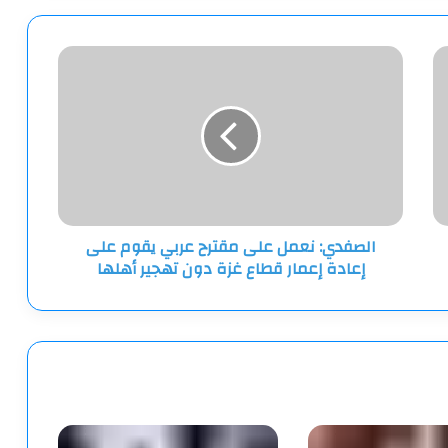
الصفدي:
نعمل
على
مقترح
عربي
يقوم
على
إعادة
إعمار
الصفدي: نعمل على مقترح عربي يقوم على
قطاع
إعادة إعمار قطاع غزة دون تهجير أهلها
غزة
دون
تهجير
أهلها