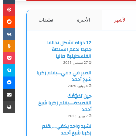
بي
الأشهر
الأخيرة
تعليقات
ki
12 دولة تشكل تحالفا
جديدا لدعم السلطة
et
الفلسطينية ماليا
27 سبتمبر، 2025
سك
الصبر في دمي….بقلم زكريا
ما
شيخ أحمد
4 يونيو، 2025
مشاركة
حين تضيّعُكَ
طب
القصيدة…..بقلم زكريا شيخ
أحمد
7 يونيو، 2025
نشيد واحد يكفي…..بقلم
زكريا شيخ أحمد