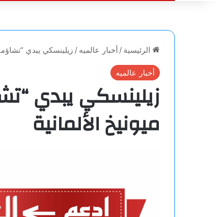
الرئيسية
/
أخبار عالميه
/
زيلينسكي يبدي “تشاؤمه”
أخبار عالميه
زيلينسكي يبدي “تش
ميونيخ الألمانية