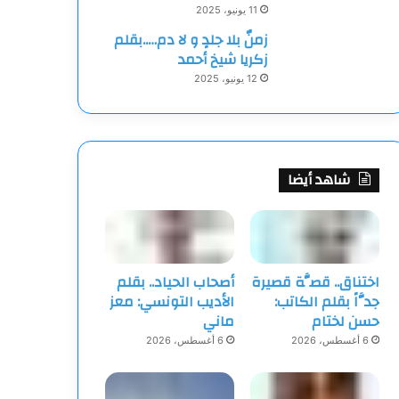
11 يونيو، 2025
زمنٌ بلا جلدٍ و لا دم…..بقلم
زكريا شيخ أحمد
12 يونيو، 2025
شاهد أيضا
اختناق.. قصَّة قصيرة
أصحاب الحياد.. بقلم
جدَّاً بقلم الكاتب:
الأديب التونسي: معز
حسن لختام
ماني
6 أغسطس، 2026
6 أغسطس، 2026