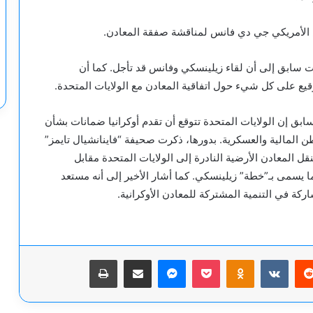
س الأمريكي جي دي فانس لمناقشة صفقة المعادن.
قت سابق إلى أن لقاء زيلينسكي وفانس قد تأجل. كما أن
قيع على كل شيء حول اتفاقية المعادن مع الولايات المتحدة.
بق إن الولايات المتحدة تتوقع أن تقدم أوكرانيا ضمانات بشأن
ن المالية والعسكرية. بدورها، ذكرت صحيفة “فاينانشيال تايمز”
لمعادن الأرضية النادرة إلى الولايات المتحدة مقابل
ا يسمى بـ”خطة” زيلينسكي. كما أشار الأخير إلى أنه مستعد
ركة في التنمية المشتركة للمعادن الأوكرانية.
يريست
‫Pocket
Odnoklassniki
ماسنجر
مشاركة عبر البريد
طباعة