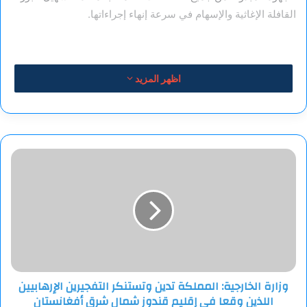
القافلة الإغاثية والإسهام في سرعة إنهاء إجراءاتها.
اظهر المزيد
وزارة
الخارجية:
المملكة
تدين
وتستنكر
التفجيرين
الإرهابيين
اللذين
وقعا
وزارة الخارجية: المملكة تدين وتستنكر التفجيرين الإرهابيين
في
اللذين وقعا في إقليم قندوز شمال شرق أفغانستان
إقليم