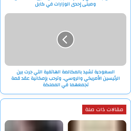
قندوز
ومبنى إحدى الوزارات في كابل
شمال
شرق
السعودية
أفغانستان
تشيد
ومبنى
بالمكالمة
إحدى
الهاتفية
الوزارات
التي
في
جرت
كابل
بين
الرئيسين
الأمريكي
السعودية تشيد بالمكالمة الهاتفية التي جرت بين
والروسي..
الرئيسين الأمريكي والروسي.. وترحب بإمكانية عقد قمة
وترحب
بإمكانية
تجمعهما في المملكة
عقد
قمة
تجمعهما
مقالات ذات صلة
في
المملكة