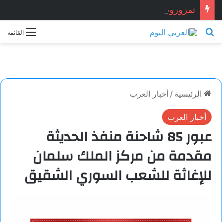
تمزوروت ..تكتب المجد ….. شعر بقلم// نور الدين متوكل // المغرب
بحث عن
القائمة
الرئيسية
/
أخبار العرب
أخبار العرب
عبور 85 شاحنة منفذ الحديثة
مقدمة من مركز الملك سلمان
للإغاثة للشعب السوري الشقيق