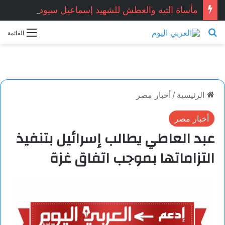
مأساة التيه والعطش للشهيد إسماعيل سيود ومرافقه يوسف سيود: صورة مشرقة لتضامن أهل الجنوب.. بقلم الكاتب الجزائري: محمد عدنان بن مير
بحث عن
القائمة
الرئيسية
/
أخبار مصر
أخبار مصر
عبد العاطي يطالب إسرائيل بتنفيذ
التزاماتها بموجب اتفاق غزة