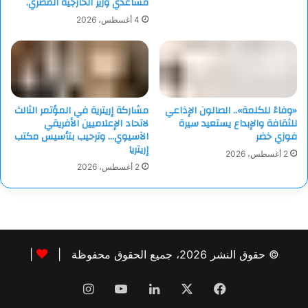
مساعدي وزير الخارجية المصري.
4 أغسطس، 2026
«وفاءً للكلمة».. الصالون الإذاعي
مشاركة إريترية في المؤتمر الثالث
للثقافة والإبداع يستعيد سيرة
لاتحاد الإعلاميين الأفريقي
فوزي خضر
الآسيوي… وترحيب بتأسيس مكتب
إريتريا
2 أغسطس، 2026
2 أغسطس، 2026
© حقوق النشر 2026، جميع الحقوق محفوظة |
|
فيسبوك
‫X
لينكدإن
‫YouTube
انستقرام