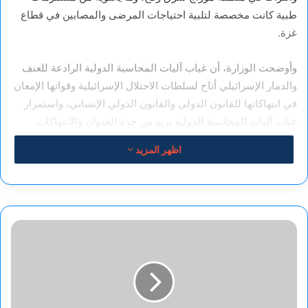
طبية كانت مخصصة لتلبية احتياجات المرضى والمصابين في قطاع
غزة.
وأوضحت الوزارة، أن غياب آليات المحاسبة الدولية الرادعة للعنف
والدمار الإسرائيلي أتاح لسلطات الاحتلال الإسرائيلية وقواتها الإمعان
في انتهاكاتها للقانون الدولي والقانون الدولي الإنساني، واستمرار
غياب آليات المحاسبة الدولية يزيد من حدة العدوان والانتهاكات
الإسرائيلية، ويهدد الأمن والاستقرار الإقليمي والدولي، وتؤكد المملكة
اظهر المزيد
مجددًا الأهمية القصوى لاضطلاع الدول الأعضاء في مجلس الأمن
بدورهم في وضع حد للمأساة التي يعيشها الشعب الفلسطيني
الشقيق.
هايكو
.......
بقلم
//
جنان
الحسن