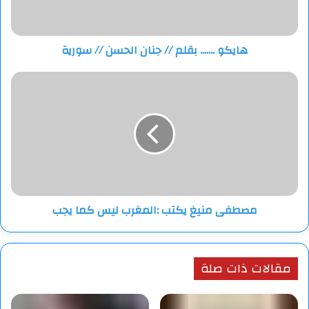
//
سورية
هايكو ....... بقلم // جنان الحسن // سورية
مصطفى
منيغ
يكتب
:المغرب
ليس
كما
يجب
مصطفى منيغ يكتب :المغرب ليس كما يجب
مقالات ذات صلة