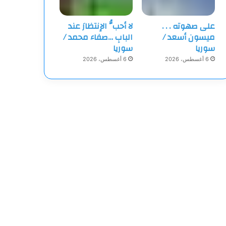
على صهوته . . .
لا أحبُّ الإنتظارَ عند
ميسون أسعد /
البابِ …صفاء محمد /
سوريا
سوريا
6 أغسطس، 2026
6 أغسطس، 2026