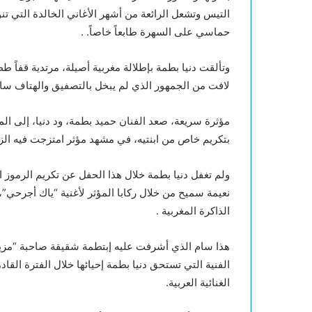
التيس وتشعل الرائعة من أشهر الأغاني الخالدة التي 
حماسي على السهرة طابعاً خاصاً. .
وتألقت دنيا بطمة بإطلالة مغربية أصيلة، مرتدية قفاً طط
لافت من الجمهور الذي لم يبخل بالتصفيق والهتاف سا
مؤثرة سريعة، صعد الفنان حميد بطمة، ود دنيا، إلى المس
بتكريم خاص من ابنتيه، في مشهد مؤثر امتزجت فيه الزغ
ولم تغفل دنيا بطمة خلال هذا الحفل عن تكريم الرموز ا
نعيمة سميح من خلال ركابا المؤثر لأغنية “ياك أجرحي”، 
الذاكرة المغربية .
هذا سام الذي أشرفت عليه إبتطمة شقيقة صاحبة “مزيا
الفنية التي تستحق دنيا بطمة إحيائها خلال الفترة القا
الغنائية العربية.