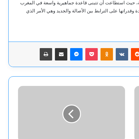
ية، حيث استطاعت أن تتبنى قاعدة جماهيرية واسعة في المغرب
قدراتها على الترابط بين الأصالة والجديد وهي الأمر الذي
يريست
‫Pocket
Odnoklassniki
ماسنجر
مشاركة عبر البريد
طباعة
أردوغان:
لن
تتحقق
أهداف
إسرائيل
برسم
خريطة
جديدة