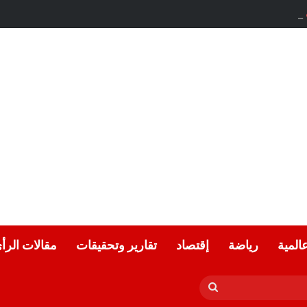
لحياد.. بقلم الأديب التونسي: معز ماني
عالمية
رياضة
إقتصاد
تقارير وتحقيقات
مقالات الرأ
بحث