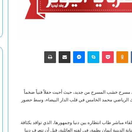
‫Pocket
Odnoklassniki
سكايب
ماسنجر
مشاركة عبر البريد
طباعة
على مسرح خشب المسرح من جديد، حيث أحيت حفلاً فنياً ضخماً
راك الرياضي محمد الخامس في قلب الدار البيضاء، وسط حضور
اء مباشر طاب انتظاره بين دنيا وجمهورها، الذي توافد بكثافة
ة الدينية إيمان بطمة، في لفته العائلية، قبل أن تتعرف دنيا