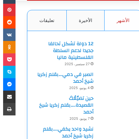
بي
الأشهر
الأخيرة
تعليقات
ki
12 دولة تشكل تحالفا
جديدا لدعم السلطة
et
الفلسطينية ماليا
27 سبتمبر، 2025
سك
الصبر في دمي….بقلم زكريا
ما
شيخ أحمد
4 يونيو، 2025
مشاركة
حين تضيّعُكَ
طب
القصيدة…..بقلم زكريا شيخ
أحمد
7 يونيو، 2025
نشيد واحد يكفي…..بقلم
زكريا شيخ أحمد