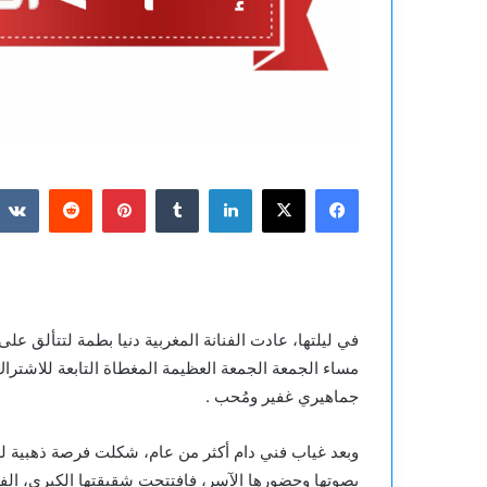
فيسبوك
‫X
لينكدإن
بينتيريست
في ليلتها، عادت الفنانة المغربية دنيا بطمة لتتألق 
مساء الجمعة الجمعة العظيمة المغطاة التابعة للاشت
جماهيري غفير ومُحب .
وبعد غياب فني دام أكثر من عام، شكلت فرصة ذهبية للق
بصوتها وحضورها الآسر، فافتتحت شقيقتها الكبرى، الفنان