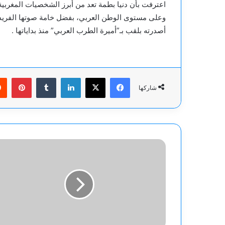
اعترفت بأن دنيا بطمة تعد من أبرز الشخصيات المغرب
وعلى مستوى الوطن العربي، بفضل خامة صوتها الفريدة و
أصدرته بلقب بـ”أميرة الطرب العربي” منذ بداياتها .
فيسبوك
‫X
لينكدإن
بينت
شاركها
نجوى
كرم
تُشعل
صيف
اسطنبول
بحفل
منتظر
برفقة