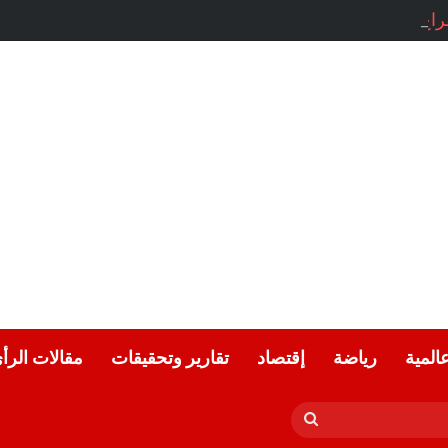
راغ.. بقلم: ناي عمّار
عالمية
رياضة
إقتصاد
تقارير وتحقيقات
مقالات الرأ
بحث