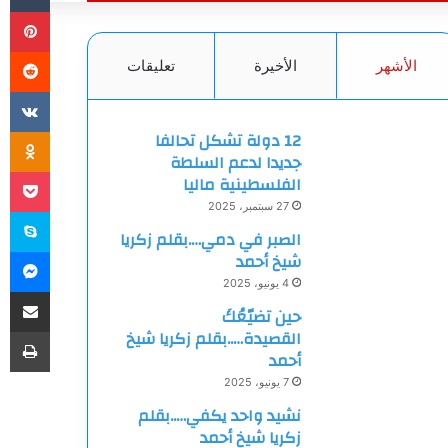
بي
الأشهر
الأخيرة
تعليقات
ki
12 دولة تشكل تحالفا
جديدا لدعم السلطة
et
الفلسطينية ماليا
27 سبتمبر، 2025
سك
الصبر في دمي….بقلم زكريا
ما
شيخ أحمد
4 يونيو، 2025
مشاركة
حين تضيّعُكَ
طب
القصيدة…..بقلم زكريا شيخ
أحمد
7 يونيو، 2025
نشيد واحد يكفي…..بقلم
زكريا شيخ أحمد