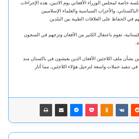
ة خاصة لمجلس الوزراء الأفغاني يوم الاثنين، هذه الإجراءات
باكستاني، والأحزاب السياسية والعلماء الإسلاميين
في الحفاظ على العلاقات الطيبة بين البلدين.
تانية، تقوم باعتقال الكثير من الأفغان وتزجهم في السجون
.
ن بشأن ملف اللاجئين الأفغان الذين يعيشون في باكستان منذ
 تنفيذ حملات واسعة لترحيل هؤلاء اللاجئين، مما أثار
يريست
‫Pocket
Odnoklassniki
ماسنجر
مشاركة عبر البريد
طباعة