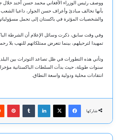
ووصف رئيس الوزراء الأفغاني محمد حسن آخند خلال جلس
بأنها تخالف مبادئ وأعراف حسن الجوار، داعيا الشعب ال
والشخصيات المؤثرة في باكستان إلى تحمل مسؤولياتهم 
وفي وقت سابق، ذكرت وسائل الإعلام أن الشرطة الباكس
تمهيدا لترحيلهم، بينما تتعرض ممتلكاتهم للنهب بلا رحمة
وتأتي هذه التطورات في ظل تصاعد التوترات بين البلدي
سنوات طويلة، حيث بدأت السلطات الباكستانية مؤخرا في
انتقادات محلية ودولية واسعة النطاق.
فيسبوك
‫X
لينكدإن
بينت
شاركها