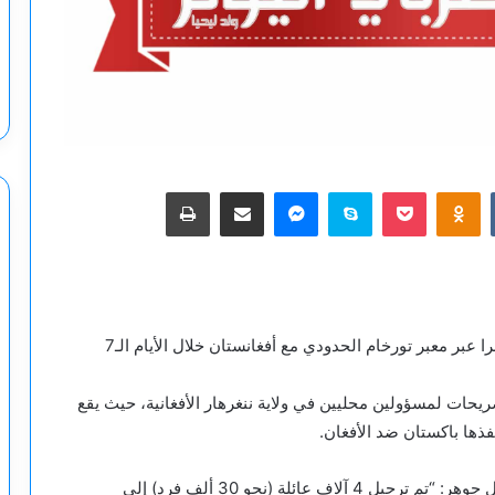
‫Pocket
Odnoklassniki
سكايب
ماسنجر
مشاركة عبر البريد
طباعة
أعلنت السلطات الباكستانية ترحيل 30 ألف أفغاني قسرا عبر معبر تورخام الحدودي مع أفغانستان خلال الأيام الـ7
ريحات لمسؤولين محليين في ولاية ننغرهار الأفغانية، حيث يقع
نفذها باكستان ضد الأفغان.
وقال رئيس دائرة نقل المهاجرين في المعبر، بخت جمال جوهر: “تم ترحيل 4 آلاف عائلة (نحو 30 ألف فرد) إلى