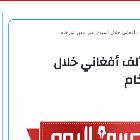
عن
كستان.. ترحيل 30 ألف أفغاني خلال
ام