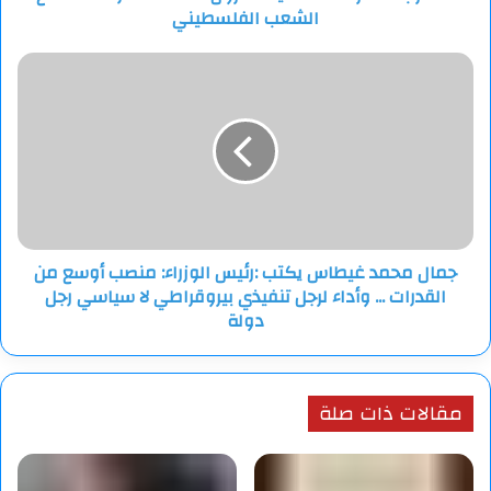
الشعب الفلسطيني
جمال
محمد
غيطاس
يكتب
:رئيس
الوزراء:
منصب
أوسع
من
جمال محمد غيطاس يكتب :رئيس الوزراء: منصب أوسع من
القدرات
القدرات ... وأداء لرجل تنفيذي بيروقراطي لا سياسي رجل
...
وأداء
دولة
لرجل
تنفيذي
بيروقراطي
مقالات ذات صلة
لا
سياسي
رجل
دولة