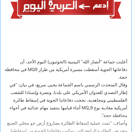
أعلنت جماعة “أنصار الله” اليمنية (الحوثيون) اليوم الأحد، أن
دفاعاتها الجوية أسقطت مسيرة أمريكية من طراز MQ9 في محافظة
حجة.
وقال المتحدث الرسمي باسم الجماعة يحيى سريع، في بيان: “في
إطار التصدي للعدوان الأمريكي على بلدنا، ونصرة وإسنادا للشعب
الفلسطيني ومجاهديه، نجحت دفاعاتنا الجوية في إسقاط طائرة
أمريكية معادية نوع MQ_9 أثناء قيامها بتنفيذ مهام عدائية في أجواء
محافظة حجة”.
وأضاف: “تمت عملية إسقاط الطائرة بصاروخ أرض جو محلي الصنع
وتعد هي الطائرة الرابعة التي تمكنت دفاعاتنا الجوية من إسقاطها