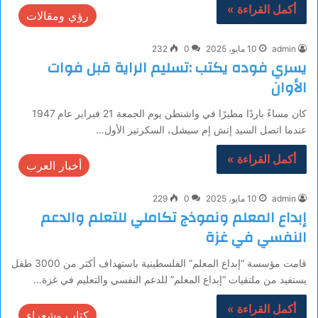
أكمل القراءة »
رؤي ومقالات
admin
10 مايو، 2025
0
232
يسري فوده يكتب :تسليم الراية قبل فوات
الأوان
كان مساءً باردًا مطيرًا في واشنطن يوم الجمعة 21 فبراير عام 1947
عندما اتصل السيد إتش إم سيشل، السكرتير الأول…
أكمل القراءة »
أخبار العرب
admin
10 مايو، 2025
0
229
إبداع المعلم ونموذج تكاملي للتعلم والدعم
النفسي في غزة
قامت مؤسسة “إبداع المعلم” الفلسطينية باستهداف أكثر من 3000 طفل
يستفيد من ملتقيات “إبداع المعلم” للدعم النفسي والتعليم في غزة…
أكمل القراءة »
كتاب وشعراء