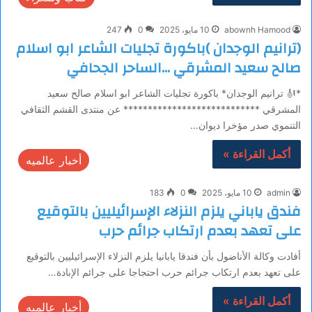
abownh Hamood
10 مايو، 2025
0
247
(ترانيم الوجدان )باكورة تجليات الشاعر ابو اسلام
صالح سعيد المشرقي …الساحر الجحافي
*🎻 ترانيم الوجدان* باكورة تجليات الشاعر ابو اسلام صالح سعيد
المشرقي **************************** عن منتدى القشم الثقافي
التنموي صدر مؤخرا ديوان…
أكمل القراءة »
أخبار عالميه
admin
10 مايو، 2025
0
183
فندق ياباني يلزم النزلاء الإسرائيليين بالتوقيع
على تعهد بعدم ارتكاب جرائم حرب
أفادت وكالة الأناضول بأن فندقا يابانيا يلزم النزلاء الإسرائيليين بالتوقيع
على تعهد بعدم ارتكاب جرائم حرب احتجاجا على جرائم الإبادة…
أكمل القراءة »
أخبار عالميه