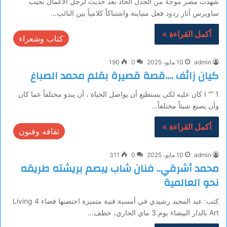
شهدت مصر موجة من الجدل الحاد بعد حديث لرجل الأعمال نجيب
ساويرس أثار ردود فعل متباينة واشتباكاً كلامياً بين النائب…
أكمل القراءة »
كتاب وشعراء
admin
10 مايو، 2025
0
190
كيان زائف ….قصة قصيرة بقلم محمد الصباغ
I “” 1 كان عليه لكى يستطيع أن يواصل الحياة ، أن يبدو مختلفاً عما كان
وأن يصنع شيئاً مختلفاً…
أكمل القراءة »
ثقافه وفنون
admin
10 مايو، 2025
0
311
محمد أشرقي.. فنان شاب يبصم بريشته طريقه
نحو العالمية
كتب: عبد المجيد رشيدي في أمسية فنية متميزة احتضنها فضاء Living 4
Art بالدار البيضاء يوم 3 ماي الجاري، خطف…