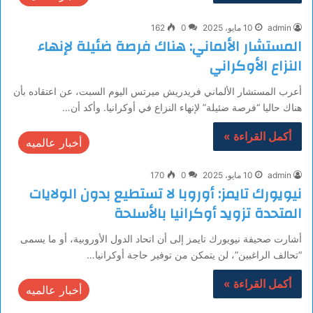
admin
10 مايو، 2025
0
162
المستشار الألماني: هناك فرصة ضئيلة لإنهاء
النزاع الأوكراني
أعرب المستشار الألماني فريدريش ميرتس اليوم السبت، عن اعتقاده بأن
هناك حاليا “فرصة ضئيلة” لإنهاء النزاع في أوكرانيا. وأكد أن…
أكمل القراءة »
أخبار عالميه
admin
10 مايو، 2025
0
170
نيويورك تايمز: أوروبا لا تستطيع بدون الولايات
المتحدة تزويد أوكرانيا بالأسلحة
أشارت صحيفة نيويورك تايمز إلى أن اتحاد الدول الأوروبية، أو ما يسمى
“تحالف الراغبين”، لن يتمكن من توفير حاجة أوكرانيا…
أكمل القراءة »
أخبار عالميه