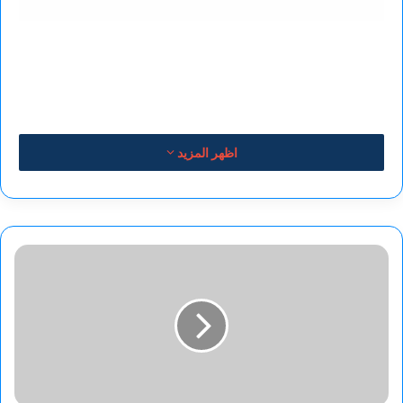
اظهر المزيد
كاريكاتير
الفنان
:نبيل
صادق