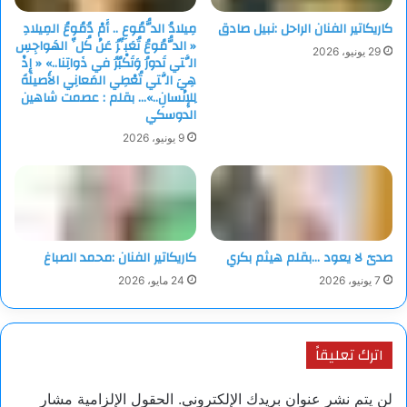
كاريكاتير الفنان الراحل :نبيل صادق
مِيلادُ الدُّمُوعِ .. أَمْ دُمُوعُ المِيلادِ
« الدُّمُوعُ تُعَبِّرُ عَنْ كُلِّ الهَواجِسِ
29 يونيو، 2026
الَّتي تَدورُ وَتَكْبُرُ في ذَواتِنا..» « إِذْ
هِيَ الَّتي تُعْطِي المَعانِي الأَصيلَةَ
لِلإِنْسانِ..»… بقلم : عصمت شاهين
الدوسكي
9 يونيو، 2026
صدىً لا يعود …بقلم هيثم بكري
كاريكاتير الفنان :محمد الصباغ
7 يونيو، 2026
24 مايو، 2026
اترك تعليقاً
لن يتم نشر عنوان بريدك الإلكتروني.
الحقول الإلزامية مشار