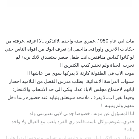
مات ابي عام 1950..عمري سنة واحدة..لااتذكره..لا اعرفه..عرفته من
حكايات الاخرين واوراقه..مااجمل ان تعرف ابوك من افواه الناس حتي
لو كانوا كذابين منافقين.،انت طفل صغير ستصدق لانك بريئ لم
تجرب الحياة ولم تختبر كذب الكثيرين !!
موت الاب في الطفولة كارثة لا يدركها سوي من عاشها !!
سنوات الدراسة الابتدائية.. يطلب مدرس الفصل من التلاميذ احضار
ابائهم لاجتماع مجلس الاباء غدا.. يبكي الي حد الانتحاب والانتحار:
وحيدا بغير اب..لا يعرف ملامحه سيتعلق بثيابه عند حضوره ربما دخل
معهم ولم يتبينه !!
انا المسؤول عن موته.. خصوصا جدتي لابي تعتبرتني ولد
فقري..شوءم..واكل ناسه..قاعد زي القرد يلعب مع العيال ولا واخد
باله !!
تفضل اخي الاكبر امل..تعتبره خليفة ابوه..تسلمه مصحفها ليقرا عليها