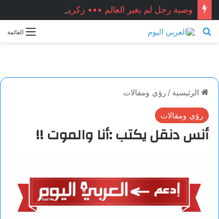
وصية رجل لم يغير العالم ••• زكريا شيخ أحمد / سوريا
بحث عن
القائمة
الرئيسية
/
رؤي ومقالات
رؤي ومقالات
أنس دنقل يكتب :أنا والموت !!