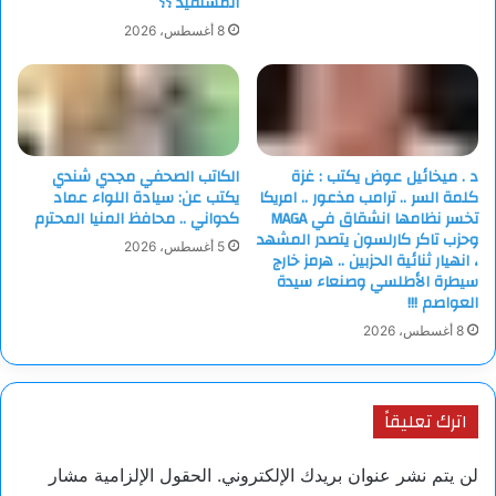
المستفيد ؟؟
وانكسار سنوات سجن مريرة ..كنت لااذهب الي القاهرة الا لكي
8 أغسطس، 2026
اراه.. جالسا علي يسار مدخل صالة التحرير بالجريدة..يحب كل البشر
لايكره في العالم احد _حتي سجانيه_ سوي رفعت السعيد..لماذا نسيه
الاصدقاء ؟؟!!
كل الاحبة يرتحلون ..السلام علي من اقام والسلام علي من
رحل..الموت سفر اتمني ان القي قريبا تلك الاوجه الحبيبة الغائبة !!
د . ميخائيل عوض يكتب : غزة
الكاتب الصحفي مجدي شندي
كلمة السر .. ترامب مذعور .. امريكا
يكتب عن: سيادة اللواء عماد
تخسر نظامها انشقاق في MAGA
كدواني .. محافظ المنيا المحترم
وحزب تاكر كارلسون يتصدر المشهد
5 أغسطس، 2026
، انهيار ثنائية الحزبين .. هرمز خارج
سيطرة الأطلسي وصنعاء سيدة
العواصم !!!
8 أغسطس، 2026
اترك تعليقاً
لن يتم نشر عنوان بريدك الإلكتروني.
الحقول الإلزامية مشار