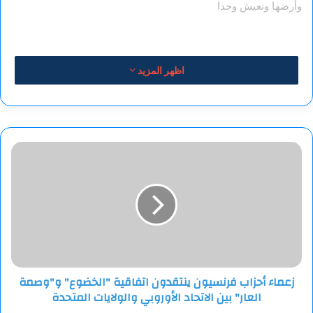
وأرضها ونعيش وجدا
اظهر المزيد
زعماء
أحزاب
فرنسيون
ينتقدون
اتفاقية
"الخضوع"
و"وصمة
العار"
بين
زعماء أحزاب فرنسيون ينتقدون اتفاقية "الخضوع" و"وصمة
الاتحاد
العار" بين الاتحاد الأوروبي والولايات المتحدة
الأوروبي
والولايات