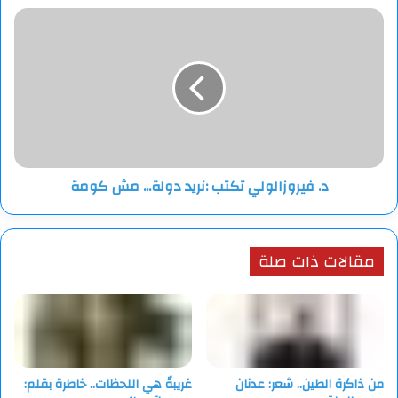
المتحدة
د.
فيروزالولي
تكتب
:نريد
دولة...
مش
كومة
د. فيروزالولي تكتب :نريد دولة... مش كومة
مقالات ذات صلة
من ذاكرة الطين.. شعر: عدنان
غريبةٌ هي اللحظات.. خاطرة بقلم: