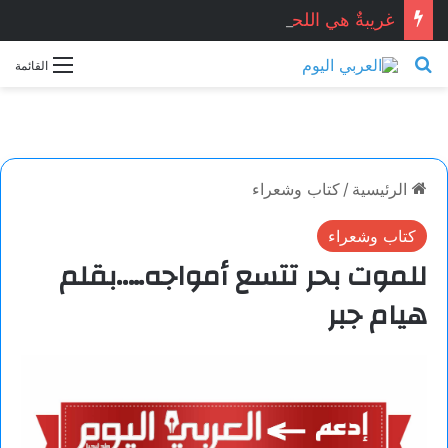
غريبةٌ هي اللحظات.. خاطرة بقلم: مريم باتردوك
بحث عن
القائمة
الرئيسية
/
كتاب وشعراء
كتاب وشعراء
للموت بحر تتسع أمواجه…..بقلم
هيام جبر