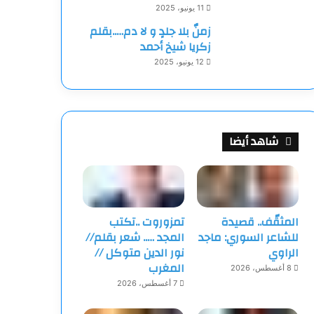
11 يونيو، 2025
زمنٌ بلا جلدٍ و لا دم…..بقلم
زكريا شيخ أحمد
12 يونيو، 2025
شاهد أيضا
المثقّف.. قصيدة
تمزوروت ..تكتب
للشاعر السوري: ماجد
المجد ….. شعر بقلم//
الراوي
نور الدين متوكل //
المغرب
8 أغسطس، 2026
7 أغسطس، 2026