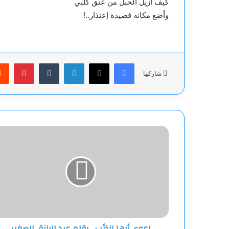
كيف أزيل الحبل من عنق كلبي
وأضع مكانه قصيدة إعتذار..!
فيسبوك
‫X
لينكدإن
بينت
شاركها
إعوي
أيها
الذئب....بقلم
عبد
الرازق
الصغير
إعوي أيها الذئب....بقلم عبد الرازق الصغير