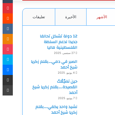
بي
الأشهر
الأخيرة
تعليقات
ki
12 دولة تشكل تحالفا
جديدا لدعم السلطة
et
الفلسطينية ماليا
27 سبتمبر، 2025
سك
الصبر في دمي….بقلم زكريا
ما
شيخ أحمد
4 يونيو، 2025
مشاركة
حين تضيّعُكَ
طب
القصيدة…..بقلم زكريا شيخ
أحمد
7 يونيو، 2025
نشيد واحد يكفي…..بقلم
زكريا شيخ أحمد