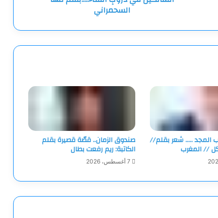
السحمراني
ب المجد ….. شعر بقلم//
صندوق الزمان.. قصّة قصيرة بقلم
كل // المغرب
الكاتبة: ريم رفعت بطال
7 أغسطس، 2026