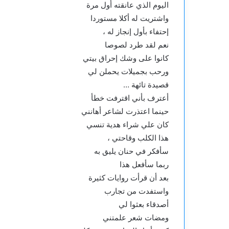
اليوم الذي عانقته أول مرة
واشتريت له أكلا مستوردا
إحتفاء بأول إنجاز له ،
نعم لقد طرد لصوصا
كانوا على وشك إحراق بيتي
ورحب بجميلات يحملن لي
قصيدة تائهة …
أعترف بأني اقترفت خطأ
حينما اعتذرت لشاعر أهانني
كان علي شراء هدية تنسي
هذا الكلب وقاحتي ،
سأفكر في حنان يليق به
ربما سأفعل هذا
بعد أن قرأت روايات كثيرة
واستفدت من تجارب
أصدقاء بعثوا لي
ومضات شعر علمتني