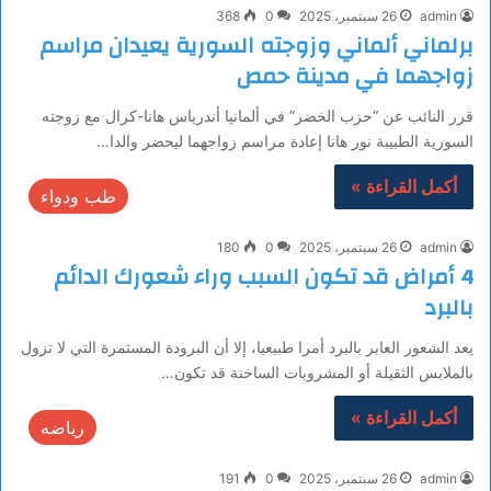
admin
26 سبتمبر، 2025
0
368
برلماني ألماني وزوجته السورية يعيدان مراسم
زواجهما في مدينة حمص
قرر النائب عن “حزب الخضر” في ألمانيا أندرياس هانا-كرال مع زوجته
السورية الطبيبة نور هانا إعادة مراسم زواجهما ليحضر والدا…
أكمل القراءة »
طب ودواء
admin
26 سبتمبر، 2025
0
180
4 أمراض قد تكون السبب وراء شعورك الدائم
بالبرد
يعد الشعور العابر بالبرد أمرا طبيعيا، إلا أن البرودة المستمرة التي لا تزول
بالملابس الثقيلة أو المشروبات الساخنة قد تكون…
أكمل القراءة »
رياضه
admin
26 سبتمبر، 2025
0
191