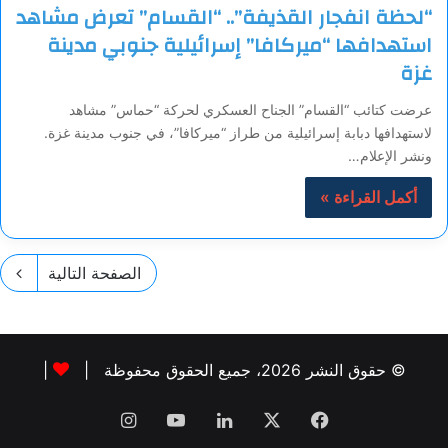
“لحظة انفجار القذيفة”.. “القسام” تعرض مشاهد
استهدافها “ميركافا” إسرائيلية جنوبي مدينة
غزة
عرضت كتائب “القسام” الجناح العسكري لحركة “حماس” مشاهد
لاستهدافها دبابة إسرائيلية من طراز “ميركافا”، في جنوب مدينة غزة.
ونشر الإعلام…
أكمل القراءة »
الصفحة التالية
© حقوق النشر 2026، جميع الحقوق محفوظة |
|
فيسبوك
‫X
لينكدإن
‫YouTube
انستقرام