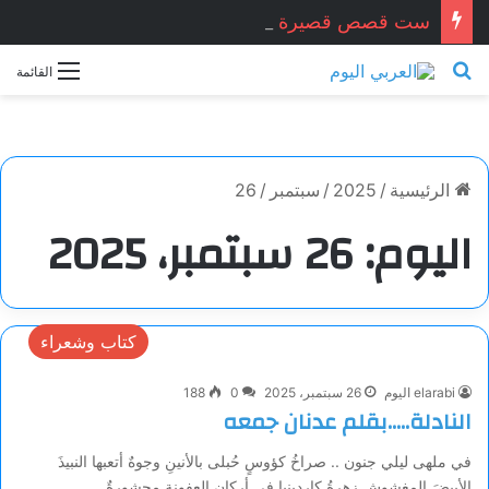
ست قصص قصيرة جدا … زكريا شيخ أحمد / سوريا
بحث عن
القائمة
الرئيسية
/
2025
/
سبتمبر
/
26
اليوم:
26 سبتمبر، 2025
كتاب وشعراء
elarabi اليوم
26 سبتمبر، 2025
0
188
النادلة…..بقلم عدنان جمعه
في ملهى ليلي جنون .. صراخُ كؤوسٍ حُبلى بالأنينِ وجوهٌ أتعبها النبيذَ
الأبيضَ المغشوشِ زهرةُ كاردينيا في أركانِ العفونةِ محشورةٌ…