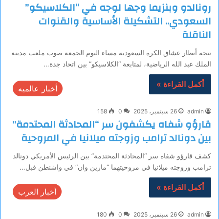
رونالدو وبنزيما وجها لوجه في “الكلاسيكو”
السعودي.. التشكيلة الأساسية والقنوات
الناقلة
تتجه أنظار عشاق الكرة السعودية مساء اليوم الجمعة صوب ملعب مدينة
الملك عبد الله الرياضية، لمتابعة “الكلاسيكو” بين اتحاد جدة…
أكمل القراءة »
أخبار عالميه
admin
26 سبتمبر، 2025
0
158
قارؤو شفاه يكشفون سر “المحادثة المحتدمة”
بين دونالد ترامب وزوجته ميلانيا في المروحية
كشف قارؤو شفاه سر “المحادثة المحتدمة” بين الرئيس الأمريكي دونالد
ترامب وزوجته ميلانيا في مروحيتهما “مارين وان” في واشنطن قبل…
أكمل القراءة »
أخبار العرب
admin
26 سبتمبر، 2025
0
180