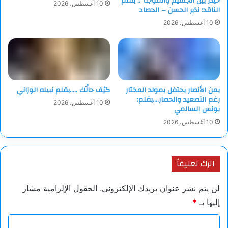
حيدر بين الجسيم والموجة”.. بقلم
10 أغسطس، 2026
الناقد: نذير الحسن – الحصاد
تجمعُنا ألوانُ الطَّيفِ في يومِ شوقٍ عابرٍ.
10 أغسطس، 2026
#ريتا_الحكيم
#نصوص_هجينة
يمن الأنصار يحتفل بمولد المختار
كيْف حالُك …..بقلم نبيله الوزاني
رغم التصعيد والحصار….بقلم:
10 أغسطس، 2026
يونس السالمي
10 أغسطس، 2026
اترك تعليقاً
لن يتم نشر عنوان بريدك الإلكتروني.
الحقول الإلزامية مشار
إليها بـ
*
ا