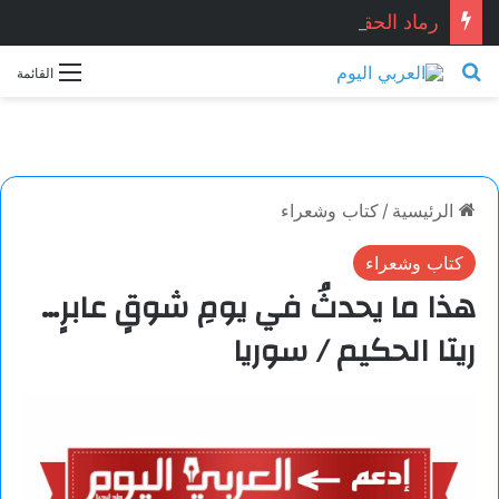
رماد الحقيقة.. قصّة قصيرة بقلم: نجاح الدروبي
بحث عن
القائمة
الرئيسية
/
كتاب وشعراء
كتاب وشعراء
هذا ما يحدثُ في يومِ شوقٍ عابرٍ…
ريتا الحكيم / سوريا