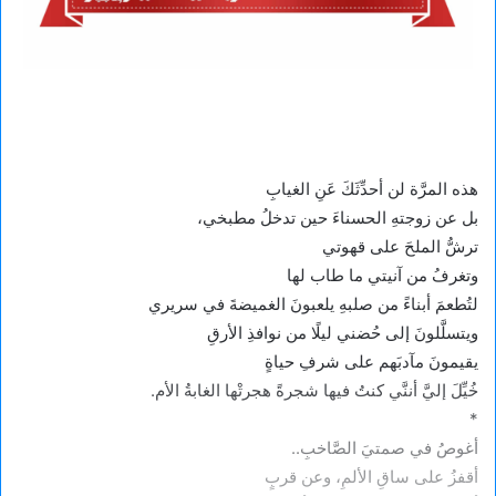
هذه المرَّة لن أحدِّثَكَ عَنِ الغيابِ
بل عن زوجتهِ الحسناءَ حين تدخلُ مطبخي،
ترشُّ الملحَ على قهوتي
وتغرفُ من آنيتي ما طاب لها
لتُطعمَ أبناءً من صلبهِ يلعبونَ الغميضةَ في سريري
ويتسلَّلونَ إلى حُضني ليلًا من نوافذِ الأرقِ
يقيمونَ مآدبَهم على شرفِ حياةٍ
خُيِّلَ إليَّ أننَّي كنتُ فيها شجرةً هجرتْها الغابةُ الأم.
*
أغوصُ في صمتيَ الصَّاخبِ..
أقفزُ على ساقِ الألمِ، وعن قربٍ