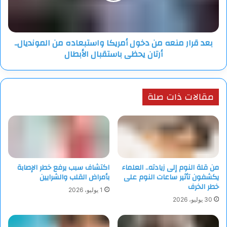
واستبعاده
من
المونديال..
بعد قرار منعه من دخول أمريكا واستبعاده من المونديال..
أرتان
أرتان يحظى باستقبال الأبطال
يحظى
باستقبال
الأبطال
مقالات ذات صلة
من قلة النوم إلى زيادته.. العلماء
اكتشاف سبب يرفع خطر الإصابة
يكشفون تأثير ساعات النوم على
بأمراض القلب والشرايين
خطر الخرف
1 يوليو، 2026
30 يوليو، 2026