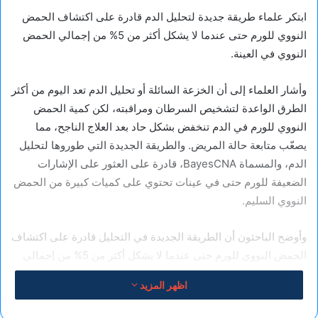
ابتكر علماء طريقة جديدة لتحليل الدم قادرة على اكتشاف الحمض
النووي للورم حتى عندما لا يشكل أكثر من 5% من إجمالي الحمض
النووي في العينة.
وأشار العلماء إلى أن الخزعة السائلة أو تحليل الدم تعد اليوم من أكثر
الطرق الواعدة لتشخيص السرطان ومراقبته، لكن كمية الحمض
النووي للورم في الدم تنخفض بشكل حاد بعد العلاج الناجح، مما
يصعّب متابعة حالة المريض. والطريقة الجديدة التي طوروها لتحليل
الدم، والمسماة BayesCNA، قادرة على العثور على الإشارات
الضعيفة للورم حتى في عينات تحتوي على كميات كبيرة من الحمض
النووي السليم.
وأوضح الباحثون أن الطريقة الجديدة في التحليل قادرة على اكتشاف
الحمض النووي للورم حتى عندما لا يشكل أكثر من 5% من إجمالي
الحمض النووي في العينة، وهو تحسن كبير مقارنة بالطرق الحالية
اظهر المزيد
التي تحتاج عادة إلى نسبة تتراوح بين 15 و20% على الأقل.