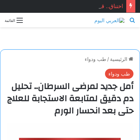
اختناق.. قصَّة قصيرة جدَّاً بقلم الكاتب: حسن لختام
بحث عن
القائمة
الرئيسية
/
طب ودواء
طب ودواء
أمل جديد لمرضى السرطان.. تحليل
دم دقيق لمتابعة الاستجابة للعلاج
حتى بعد انحسار الورم