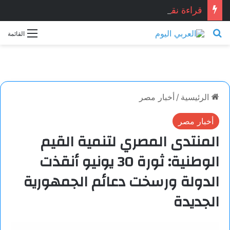
قراءة نقدية في قصيدة: “العِشْقُ قصّةُ نِهَايَة… حين تصبح القصيدة أكثر علمانية ومصداقيّة”.. للشاعر المصري المبدع: أشرف ياسين شبانه.. بقلم الأديبة: نجاح الدروبي
بحث عن
القائمة
الرئيسية
/
أخبار مصر
أخبار مصر
المنتدى المصري لتنمية القيم
الوطنية: ثورة 30 يونيو أنقذت
الدولة ورسخت دعائم الجمهورية
الجديدة