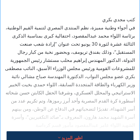
كتب مجدي بكري
في أجواء وطنية مميزة، نظم المنتدى المصري لتنمية القيم الوطنية،
برئاسة اللواء محمد عبدالمقصود، احتفالية كبرى بمناسبة الذكرى
الثالثة عشرة لثورة 30 يونيو تحت عنوان “إرادة شعب صنعت
المستقبل”، وذلك بفندق تريومف، وبحضور نخبة من كبار رجال
الدولة، الدكتور المهندس إبراهيم محلب مستشار رئيس الجمهورية
للمشروعات القومية ورئيس مجلس الوزراء الأسبق، النائب مصطفى
بكري عضو مجلس النواب، الدكتورة المهندسة صباح مشالي نائبة
وزير الكهرباء والطاقة المتجددة السابقة، اللواء حمدي بخيت الخبير
الاستراتيجي والمحلل العسكري، وشرفنا الحفل الكابتن حسن شحاته
أسطورة كرة القدم المصرية وأحد أبرز رموزها، وتم تكريم عدد من
أسر الشهداء، تقديرًا لتضحياتهم في الدفاع عن الوطن، ومن بينهم
أسرة الشهيد محمد هارون، المعروف بـ”صائد التكفيريين”، وأسرة
الشهيد اللواء عامر عبدالمقصود مأمور قسم كرداسة
وجاءت الاحتفالية في إطار حرص المنتدى على ترسيخ قيم الانتماء
اظهر المزيد