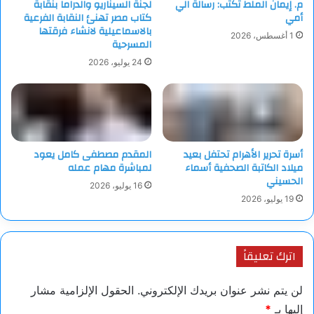
م. إيمان الملط تكتب: رسالة الي
لجنة السيناريو والدراما بنقابة
الكابيتول في واشنطن.
أمي
كتاب مصر تهنئ النقابة الفرعية
بالاسماعيلية لانشاء فرقتها
1 أغسطس، 2026
المسرحية
وبعد المراسم الكنسية سيوارى الثرى في منزله بجوار زوجته روزالين
التي رحلت في 2023 عن عمر 77 عاما.
24 يوليو، 2026
أسرة تحرير الأهرام تحتفل بعيد
المقدم مصطفى كامل يعود
ميلاد الكاتبة الصحفية أسماء
لمباشرة مهام عمله
الحسيني
16 يوليو، 2026
19 يوليو، 2026
اترك تعليقاً
لن يتم نشر عنوان بريدك الإلكتروني.
الحقول الإلزامية مشار
إليها بـ
*