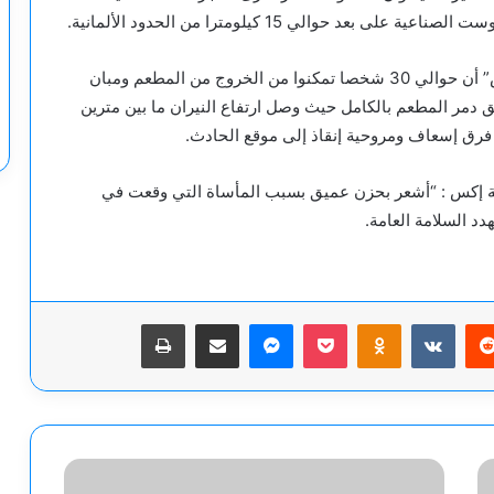
حوالي 15 كيلومترا من الحدود الألمانية.
وكتب وزير الداخلية التشيكي فيت راكوشان على “إكس” أن حوالي 30 شخصا تمكنوا من الخروج من المطعم ومبان
 دمر المطعم بالكامل حيث وصل ارتفاع النيران ما بين مترين
ة إكس : “أشعر بحزن عميق بسبب المأساة التي وقعت في
د السلامة العامة.
يريست
‫Pocket
Odnoklassniki
ماسنجر
مشاركة عبر البريد
طباعة
الجنايات
تسدل