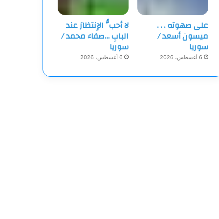
على صهوته . . .
لا أحبُّ الإنتظارَ عند
ميسون أسعد /
البابِ …صفاء محمد /
سوريا
سوريا
6 أغسطس، 2026
6 أغسطس، 2026