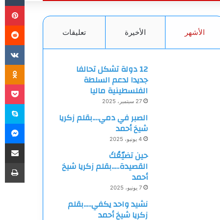
بي
الأشهر
الأخيرة
تعليقات
ki
12 دولة تشكل تحالفا
جديدا لدعم السلطة
et
الفلسطينية ماليا
27 سبتمبر، 2025
سك
الصبر في دمي….بقلم زكريا
ما
شيخ أحمد
4 يونيو، 2025
مشاركة
حين تضيّعُكَ
طب
القصيدة…..بقلم زكريا شيخ
أحمد
7 يونيو، 2025
نشيد واحد يكفي…..بقلم
زكريا شيخ أحمد