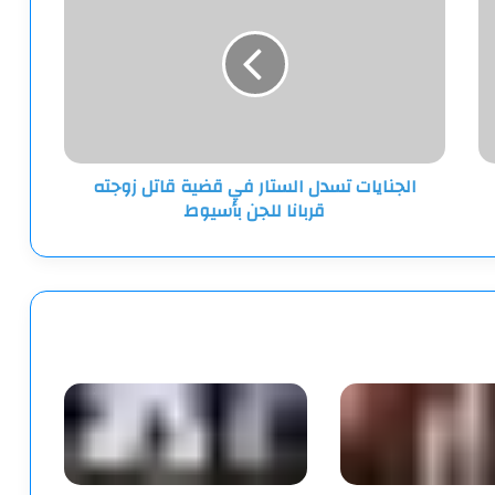
الستار
في
قضية
قاتل
زوجته
قربانا
للجن
الجنايات تسدل الستار في قضية قاتل زوجته
بأسيوط
قربانا للجن بأسيوط