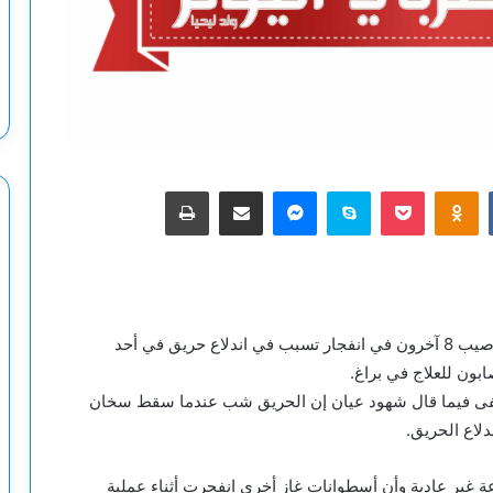
‫Pocket
Odnoklassniki
سكايب
ماسنجر
مشاركة عبر البريد
طباعة
أفادت السلطات التشيكية أن 6 أشخاص لقوا حتفهم وأصيب 8 آخرون في انفجار تسبب في اندلاع حريق في أحد
ون للعلاج في براغ.
ستشفى فيما قال شهود عيان إن الحريق شب عندما سقط سخان
لاع الحريق.
 غير عادية وأن أسطوانات غاز أخرى انفجرت أثناء عملية