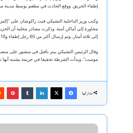
إطفاء الحريق. ووقع الحادث في مطعم بوسط مدينة موست الصناعية على بعد 
مجاورة إلى أماكن آمنة. وذكرت مصادر محلية أن الحريق
إلى ثلاثة أمتار. وتم إرسال أكثر من 60 رجل إطفاء و10 فرق إسعاف ومروحية إنقاذ إلى موقع الحادث.
وقال الرئيس التشيكي بيتر بافيل في منشور على منص
موست”. وبدأت الشرطة تحقيقا في جريمة يشتبه أنها تهد
فيسبوك
‫X
لينكدإن
بينت
شاركها
فريق
ترامب