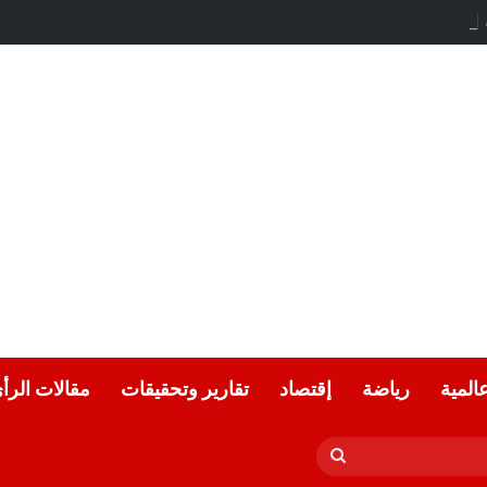
لحياد.. بقلم الأديب التونسي: معز ماني
عالمية
رياضة
إقتصاد
تقارير وتحقيقات
مقالات الرأ
بحث