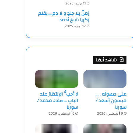
11 يونيو، 2025
زمنٌ بلا جلدٍ و لا دم…..بقلم
زكريا شيخ أحمد
12 يونيو، 2025
شاهد أيضا
على صهوته . . .
لا أحبُّ الإنتظارَ عند
ميسون أسعد /
البابِ …صفاء محمد /
سوريا
سوريا
6 أغسطس، 2026
6 أغسطس، 2026