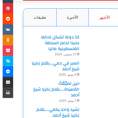
بي
الأشهر
الأخيرة
تعليقات
ki
12 دولة تشكل تحالفا
جديدا لدعم السلطة
et
الفلسطينية ماليا
27 سبتمبر، 2025
سك
الصبر في دمي….بقلم زكريا
ما
شيخ أحمد
4 يونيو، 2025
مشاركة
حين تضيّعُكَ
طب
القصيدة…..بقلم زكريا شيخ
أحمد
7 يونيو، 2025
نشيد واحد يكفي…..بقلم
زكريا شيخ أحمد