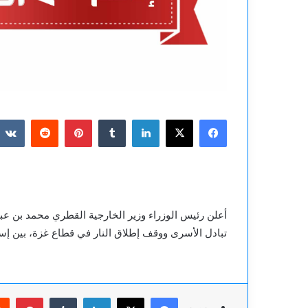
فيسبوك
‫X
لينكدإن
بينتيريست
أعلن رئيس الوزراء وزير الخارجية القطري محمد بن عبد
تبادل الأسرى ووقف إطلاق النار في قطاع غزة، بين إس
فيسبوك
‫X
لينكدإن
بينت