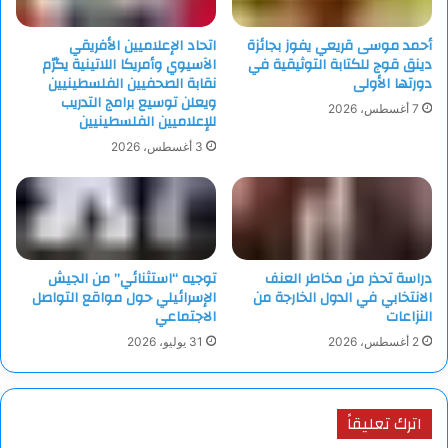
وأكد الشيخ محمد بن عبد الرحمن بن جاسم آل ثاني أن تفيذ الاتفاق
سيبدأ في يوم الأحد 19 يناير 2025.
أحمد موسى قريعي يفوز بجائزة
اتحاد الإعلاميين الأفريقي
دينق قوج للكتابة التوثيقية في
الآسيوي وأمريكا اللاتينية يكرّم
دورتها الأولى
نقابة الصحفيين الفلسطينيين
ويعلن توسيع برامج التدريب
7 أغسطس، 2026
للإعلاميين الفلسطينيين
3 أغسطس، 2026
دراسة تحذر من مخاطر العنف
توجيه “استثنائي” من الجيش
الانتخابي في الدول الخارجة من
الإسرائيلي حول مواقع التواصل
النزاعات
الاجتماعي
2 أغسطس، 2026
31 يوليو، 2026
اترك تعليقاً