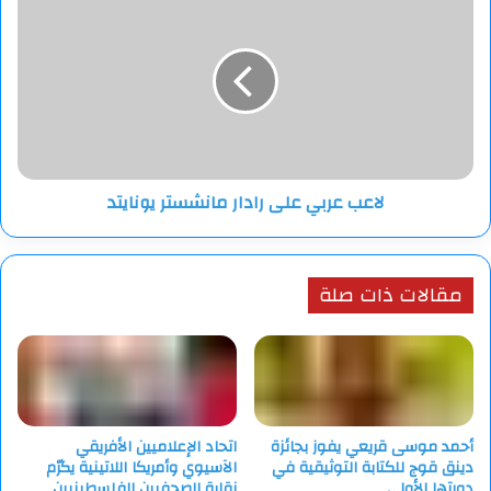
عربي
على
رادار
مانشستر
يونايتد
لاعب عربي على رادار مانشستر يونايتد
مقالات ذات صلة
أحمد موسى قريعي يفوز بجائزة
اتحاد الإعلاميين الأفريقي
دينق قوج للكتابة التوثيقية في
الآسيوي وأمريكا اللاتينية يكرّم
دورتها الأولى
نقابة الصحفيين الفلسطينيين