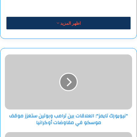
اظهر المزيد
"نيويورك
تايمز":
العلاقات
بين
ترامب
وبوتين
ستعزز
موقف
موسكو
"نيويورك تايمز": العلاقات بين ترامب وبوتين ستعزز موقف
في
موسكو في مفاوضات أوكرانيا
مفاوضات
أوكرانيا
لاعب