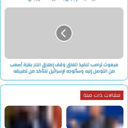
مصر والسودان والجزائر وتونس وجزر القمر.
مبعوث
ترامب:
وتستضيف المملكة المغربية البطولة القارية لأول مرة منذ عام
تنفيذ
1988.
اتفاق
وقف
إطلاق
النار
بغزة
أصعب
مبعوث ترامب: تنفيذ اتفاق وقف إطلاق النار بغزة أصعب
من
من التوصل إليه وسأتوجه لإسرائيل للتأكد من تطبيقه
التوصل
إليه
وسأتوجه
لإسرائيل
مقالات ذات صلة
للتأكد
من
تطبيقه