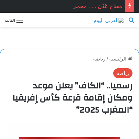
مفتاح عَدْن . . . محمد زينو شومان / لبنان
بحث عن
القائمة
الرئيسية
/
رياضه
رياضه
رسميا.. “الكاف” يعلن موعد
ومكان إقامة قرعة كأس إفريقيا
“المغرب 2025”