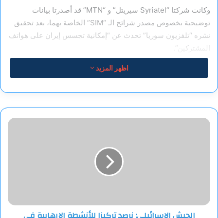
وكانت شركتا “Syriatel سيريتل” و “MTN” قد أصدرتا بيانات
توضيحية بخصوص مصدر شرائح الـ “SIM” الخاصة بهما، بعد تحقيق
نشره “تلفزيون سوريا” تحدث عن “إمكانية تجسس إيران على هواتف
المشتركين”.
اظهر المزيد
الجيش
الإسرائيلي:
نرصد
تركيزا
للأنشطة
الإرهابية
في
منطقة
شمال
الجيش الإسرائيلي: نرصد تركيزا للأنشطة الإرهابية في
السامرة