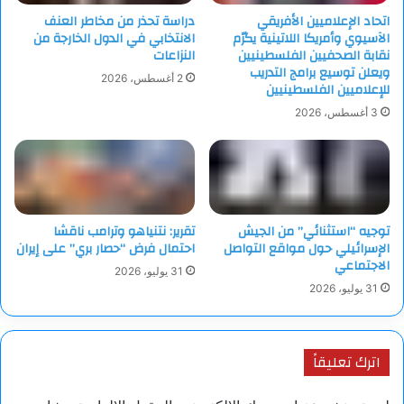
اتحاد الإعلاميين الأفريقي
دراسة تحذر من مخاطر العنف
ولفت البيان “في المنطقة البحرية على طول القطاع هناك خطر كبير
الآسيوي وأمريكا اللاتينية يكرّم
الانتخابي في الدول الخارجة من
لممارسة الصيد والسباحة والغوص ونحذر من الدخول إلى البحر في
نقابة الصحفيين الفلسطينيين
النزاعات
الأيام المقبلة”.
ويعلن توسيع برامج التدريب
2 أغسطس، 2026
للإعلاميين الفلسطينيين
3 أغسطس، 2026
وختم البيان “ممنوع الاقتراب إلى الأراضي الإسرائيلية والى المنطقة
العازلة”.
ويوم الأحد الماضي، بدأ سريان وقف إطلاق النار بين “حماس”
وإسرائيل، ويستمر في مرحلته الأولى لمدة 42 يوما، يجري خلالها
توجيه “استثنائي” من الجيش
تقرير: نتنياهو وترامب ناقشا
التفاوض لبدء مرحلة ثانية ثم ثالثة. وتم إطلاق سراح 3 إسرائيليات
الإسرائيلي حول مواقع التواصل
احتمال فرض “حصار بري” على إيران
من غزة، مقابل 90 أسيرة وطفلا فلسطينيا من السجون الإسرائيلية.
الاجتماعي
31 يوليو، 2026
31 يوليو، 2026
ومن المقرر أن تطلق “حماس” في المرحلة الأولى سراح 33 أسيرا
وأسيرة إسرائيليين، مقابل 1737 أسيرا فلسطينيا، بينهم 295
محكومون بالسجن المؤبد (مدى الحياة)، وفقا لما أعلنه مكتب إعلام
اترك تعليقاً
الأسرى التابع لـ”حماس”.