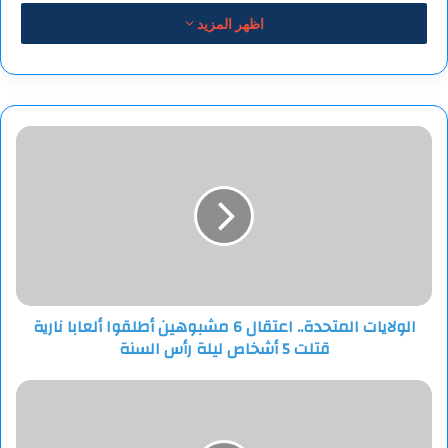
اظهر المزيد
الولايات
المتحدة..
اعتقال
6
مشبوهين
أطلقوا
ألعابا
نارية
قتلت
الولايات المتحدة.. اعتقال 6 مشبوهين أطلقوا ألعابا نارية
5
قتلت 5 أشخاص ليلة رأس السنة
أشخاص
ليلة
رأس
السعودية..
السنة
الروسي
كاموتسكي