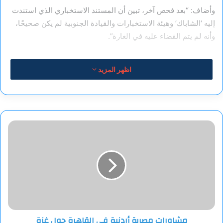
وأضاف: “بعد فحص آخر، تبين أن المستند الاستخباري الذي استندت
إليه ‘الشاباك’ وهيئة الاستخبارات والقيادة الجنوبية لم يكن صحيحًا،
وأنه لم يتم القضاء عليه في الغارة”.
جدير بالذكر أن البيان الإسرائيلي اليوم يأتي بعد قرار حركة “حماس”
اظهر المزيد
بخروج الحواجري شخصيا خلال عملية تسليم أحد الأسرى
الإسرائيليين في مدينة غزة إلى ممثلي الصليب الأحمر الدولي.
مشاورات
مصرية
أردنية
في
القاهرة
حول
غزة
مشاورات مصرية أردنية في القاهرة حول غزة