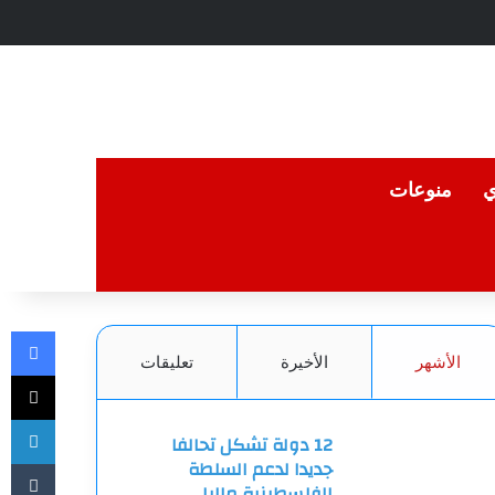
ي
منوعات
في
الأشهر
الأخيرة
تعليقات
‫X
لي
12 دولة تشكل تحالفا
جديدا لدعم السلطة
الفلسطينية ماليا