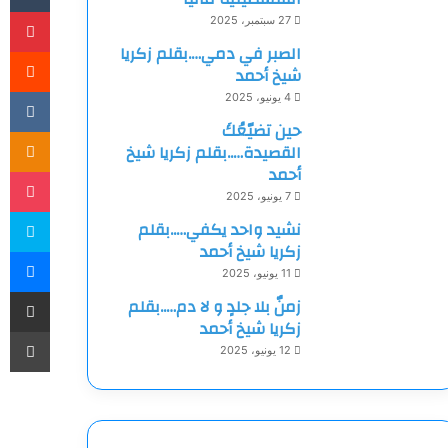
بي
27 سبتمبر، 2025
الصبر في دمي….بقلم زكريا
شيخ أحمد
4 يونيو، 2025
حين تضيّعُكَ
ki
القصيدة…..بقلم زكريا شيخ
أحمد
et
7 يونيو، 2025
سك
نشيد واحد يكفي…..بقلم
زكريا شيخ أحمد
ما
11 يونيو، 2025
مشاركة
زمنٌ بلا جلدٍ و لا دم…..بقلم
زكريا شيخ أحمد
طب
12 يونيو، 2025