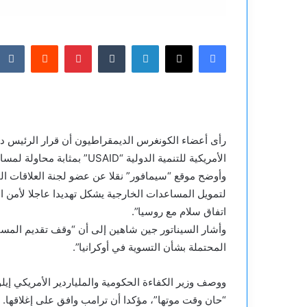
فيسبوك
‫X
لينكدإن
بينتيريست
رأى أعضاء الكونغرس الديمقراطيون أن قرار الرئيس دو
الأمريكية للتنمية الدولية “USAID” بمثابة محاولة لمساعدة روسيا.
وأوضح موقع “سيمافور” نقلا عن عضو لجنة العلاقات ا
لتمويل المساعدات الخارجية يشكل تهديدا عاجلا لأمن ال
اتفاق سلام مع روسيا”.
وأشار السيناتور جين شاهين إلى أن “وقف تقديم المسا
المحتملة بشأن التسوية في أوكرانيا”.
“حان وقت موتها”، مؤكدا أن ترامب وافق على إغلاقها.