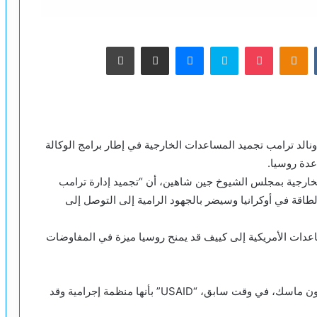
‫Pocket
Odnoklassniki
سكايب
ماسنجر
مشاركة عبر البريد
طباعة
نالد ترامب تجميد المساعدات الخارجية في إطار برامج الوكالة
لخارجية بمجلس الشيوخ جين شاهين، أن “تجميد إدارة ترامب
طاقة في أوكرانيا وسيضر بالجهود الرامية إلى التوصل إلى
عدات الأمريكية إلى كييف قد يمنح روسيا ميزة في المفاوضات
ووصف وزير الكفاءة الحكومية والملياردير الأمريكي إيلون ماسك، في وقت سابق، “USAID” بأنها منظمة إجرامية وقد