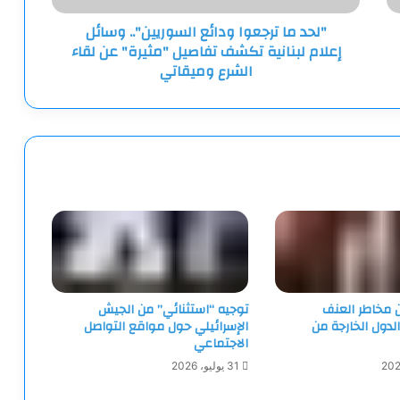
تكشف
"لحد ما ترجعوا ودائع السوريين".. وسائل
تفاصيل
إعلام لبنانية تكشف تفاصيل "مثيرة" عن لقاء
"مثيرة"
عن
الشرع وميقاتي
لقاء
الشرع
وميقاتي
ن مخاطر العنف
توجيه “استثنائي” من الجيش
الدول الخارجة من
الإسرائيلي حول مواقع التواصل
الاجتماعي
31 يوليو، 2026