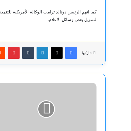
لتمويل بعض وسائل الإعلام.
فيسبوك
‫X
لينكدإن
بينت
شاركها
ماذا
يحدث
إذا
اصطدم
كويكب
"بينو"
بالأرض؟