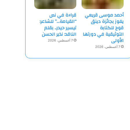
أحمد موسى قريعي
قراءة في نص
يفوز بجائزة دينق
“القيامة…” للشاعر:
قوج للكتابة
تيسير حيدر.. بقلم
التوثيقية في دورتها
الناقد: نذير الحسن
الأولى
7 أغسطس، 2026
7 أغسطس، 2026