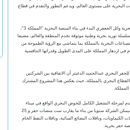
ات البحرية على مستوى العالم، ويدعم التطور والتقدم في قطاع
وأكد رئيس مجلس إدارة الشركة العالمية للصناعات البحرية وائل الجعفري البدء في بناء المنصة البحرية “المملكة 3″،
 سلسلة توريد بحرية وطنية موثوقة تخدم المنطقة والعالم، مضيفا
ناعات البحرية بالمملكة بما يتماشى مع الرؤية الطموحة من
ام في ازدهار المملكة على المدى الطويل وقدراتها التنافسية
حفر البحري عبدالحميد الدغيثر أن الاتفاقية بين الشركتين
ي القطاع البحري بالمملكة، حيث يعكس هذا المشروع المشترك
المملكة.
قدم لمرحلة التشغيل الكامل للحوض البحري الواقع في ميناء
رأس الخير البالغ مساحته 12 مليون متر مربع، والذي سيمكن الشركة سنويا من بناء ما يقارب ست منصات حفر و 25
ة تتضمن ناقلات الكيماويات، وناقلات البضائع السائبة، وناقلات النفط الخام