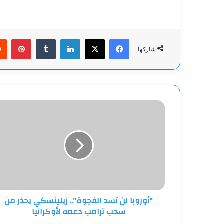
فيسبوك
‫X
لينكدإن
بينت
شاركها
"أوروبا
لن
تسد
الفجوة"..
زيلينسكي
يحذر
من
سحب
ترامب
"أوروبا لن تسد الفجوة".. زيلينسكي يحذر من
دعمه
سحب ترامب دعمه لأوكرانيا
لأوكرانيا