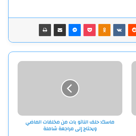
يريست
‫Pocket
Odnoklassniki
ماسنجر
مشاركة عبر البريد
طباعة
ماسك:
حلف
الناتو
بات
من
مخلفات
الماضي
ويحتاج
إلى
ماسك: حلف الناتو بات من مخلفات الماضي
مراجعة
ويحتاج إلى مراجعة شاملة
شاملة