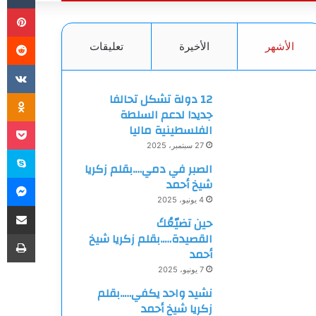
بي
الأشهر
الأخيرة
تعليقات
ki
12 دولة تشكل تحالفا
جديدا لدعم السلطة
et
الفلسطينية ماليا
27 سبتمبر، 2025
سك
الصبر في دمي….بقلم زكريا
ما
شيخ أحمد
4 يونيو، 2025
مشاركة
حين تضيّعُكَ
طب
القصيدة…..بقلم زكريا شيخ
أحمد
7 يونيو، 2025
نشيد واحد يكفي…..بقلم
زكريا شيخ أحمد