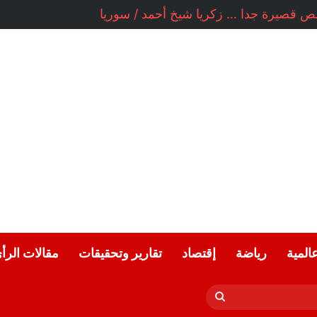
قصيرة جدا … زكريا شيخ أحمد / سوريا
عالمية
رياضة
إقتصاد
تقارير وتحقيقات
مقالات الرأ
بحث