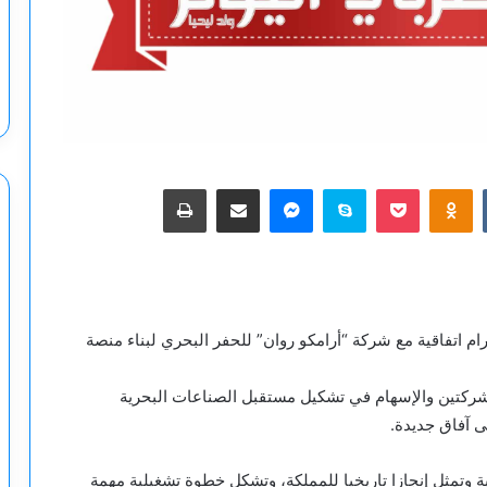
‫Pocket
Odnoklassniki
سكايب
ماسنجر
مشاركة عبر البريد
طباعة
رام اتفاقية مع شركة “أرامكو روان” للحفر البحري لبناء منصة
 الشركتين والإسهام في تشكيل مستقبل الصناعات البحرية
ى آفاق جديدة.
ة وتمثل إنجازا تاريخيا للمملكة، وتشكل خطوة تشغيلية مهمة